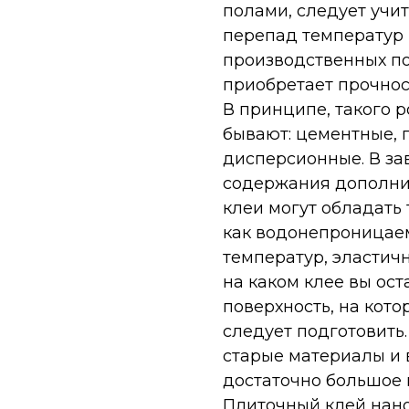
полами, следует учит
перепад температур 
производственных п
приобретает прочнос
В принципе, такого р
бывают: цементные, 
дисперсионные. В за
содержания дополни
клеи могут обладать
как водонепроницаем
температур, эластичн
на каком клее вы ост
поверхность, на кото
следует подготовить
старые материалы и 
достаточно большое 
Плиточный клей нано