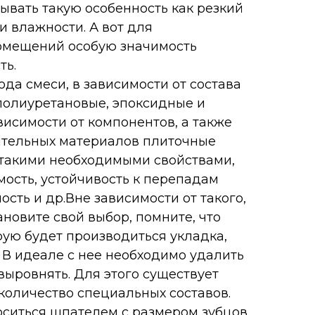
ывать такую особенность как резкий
и влажности. А вот для
омещений особую значимость
ть.
ода смеси, в зависимости от состава
полиуретановые, эпоксидные и
висимости от компонентов, а также
тельных материалов плиточные
 такими необходимыми свойствами,
ость, устойчивость к перепадам
ость и др.Вне зависимости от такого,
ановите свой выбор, помните, что
рую будет производиться укладка,
. В идеале с нее необходимо удалить
выровнять. Для этого существует
количество специальных составов.
ситься шпателем с размером зубцов,