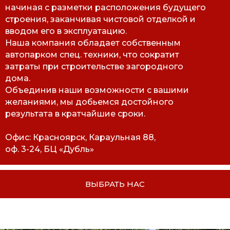
начиная с разметки расположения будущего
строения, заканчивая чистовой отделкой и
вводом его в эксплуатацию.
Наша компания обладает собственным
Content Oriented Web
автопарком спец. техники, что сократит
Make great presentations, longreads, and landing pages, as well as photo stories,
затраты при строительстве загородного
blogs, lookbooks, and all other kinds of content oriented projects.
дома.
Объединив наши возможности с вашими
желаниями, мы добьемся достойного
результата в кратчайшие сроки.
Офис: Красноярск, Караульная 88,
оф. 3-24, БЦ «Дубль»
ВЫБРАТЬ НАС