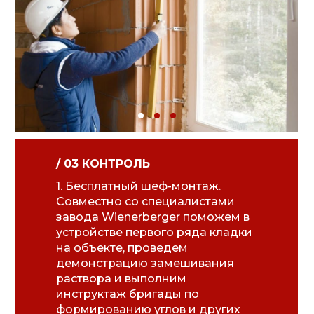
/ 03 КОНТРОЛЬ
1. Бесплатный шеф-монтаж.
Совместно со специалистами
завода Wienerberger поможем в
устройстве первого ряда кладки
на объекте, проведем
демонстрацию замешивания
раствора и выполним
инструктаж бригады по
формированию углов и других