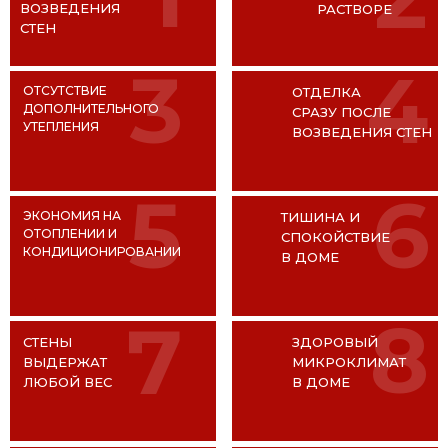
ВОЗВЕДЕНИЯ
РАСТВОРЕ
СТЕН
3
4
ОТСУТСТВИЕ
ОТДЕЛКА
Чтобы получить эти документы по email
ДОПОЛНИТЕЛЬНОГО
СРАЗУ ПОСЛЕ
УТЕПЛЕНИЯ
ВОЗВЕДЕНИЯ СТЕН
Поставьте галочку - получить и впиш
ящик
5
6
ЭКОНОМИЯ НА
ТИШИНА И
ОТОПЛЕНИИ И
СПОКОЙСТВИЕ
КОНДИЦИОНИРОВАНИИ
В ДОМЕ
8
7
СТЕНЫ
ЗДОРОВЫЙ
ВЫДЕРЖАТ
МИКРОКЛИМАТ
ЛЮБОЙ ВЕС
В ДОМЕ