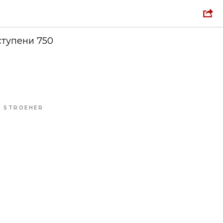
 STROEHER
ступени 750
 STROEHER