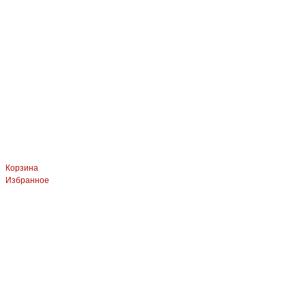
Корзина
Избранное
ЛЕВЫЙ БЕРЕГ
Весны, 21, оф.94
8 (391) 275-49-82
ПРАВЫЙ БЕРЕГ Свердловская, 4г, стр.3
8 (391) 276-38-90
СКЛАД село Дрокино, ул. Моск