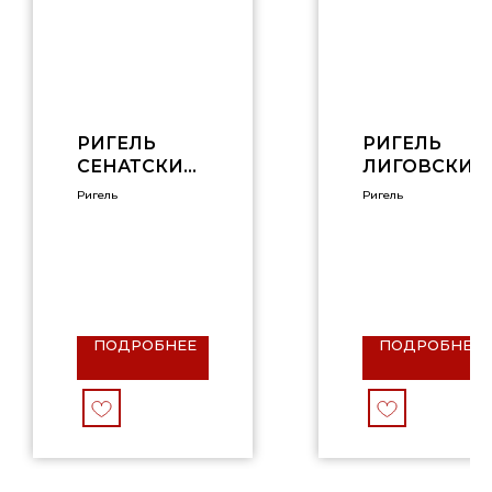
РИГЕЛЬ
РИГЕЛЬ
СЕНАТСКИЙ
ЛИГОВСКИЙ
0,6 НФ
0,6 НФ
Ригель
Ригель
ПОДРОБНЕЕ
ПОДРОБНЕЕ