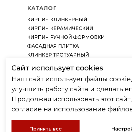
КАТАЛОГ
Вид деятельности
Вид деятельности
КИРПИЧ КЛИНКЕРНЫЙ
Юридический адрес
ИНН
КИРПИЧ КЕРАМИЧЕСКИЙ
Почтовый и Фактический адрес
КПП
КИРПИЧ РУЧНОЙ ФОРМОВКИ
ИНН / КПП
Юридический адрес
ФАСАДНАЯ ПЛИТКА
Телефон
Фактический и почтовый адрес
КЛИНКЕР ТРОТУАРНЫЙ
КЕРАМИЧЕСКАЯ ЧЕРЕПИЦА
e-mail
Телефон
Сайт использует cookies
КЕРАМИЧЕСКИЕ БЛОКИ
Ф.И.О. Директора
Ф.И.О. Директора (на основании Устава
Наш сайт использует файлы cookie,
ТЕРМОПАНЕЛЬ
улучшить работу сайта и сделать ег
Телефон
Телефон
ФАСАДНЫЕ СИСТЕМЫ
Продолжая использовать этот сайт,
ИСКУССТВЕННЫЙ КАМЕНЬ
Банковские реквизиты
ОГРН
ПЛИТКА И СТУПЕНИ
согласие на использование файлов
Наименование банка
ОКПО
СТРОИТЕЛЬНЫЕ СМЕСИ
р/с
ОКОГУ
КОМПОЗИТНЫЕ МАТЕРИАЛЫ
Принять все
Настрой