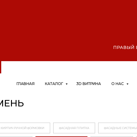
АЙ, Дрокино, микрорайон Шко
|
ПРАВЫЙ БЕ
ГЛАВНАЯ
КАТАЛОГ
3D ВИТРИНА
О НАС
МЕНЬ
КИРПИЧ РУЧНОЙ ФОРМОВКИ
ФАСАДНАЯ ПЛИТКА
ФАСАДНЫЕ СИСТЕМЫ