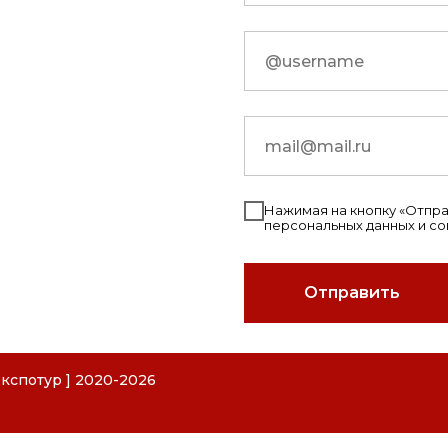
Нажимая на кнопку «Отправ
персональных данных и с
Отправить
РОИТЕЛЬНАЯ КЕРАМИКА"
СПОТУР"
кспотур ] 2020-
2026
РАМИКА
Расшифровка
Расшифровка
ООО "Строительная Ке
ООО "Экспотур"