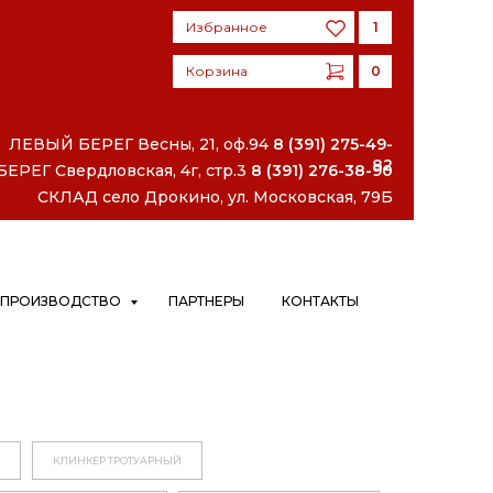
Избранное
1
Корзина
0
Избранное
1
Корзина
0
ЛЕВЫЙ БЕРЕГ
Весны, 21, оф.94
8 (391) 275-49-
82
РЕГ Свердловская, 4г, стр.3
8 (391) 276-38-90
СКЛАД село Дрокино, ул. Московская, 79Б
ПРОИЗВОДСТВО
ПАРТНЕРЫ
КОНТАКТЫ
КЛИНКЕР ТРОТУАРНЫЙ