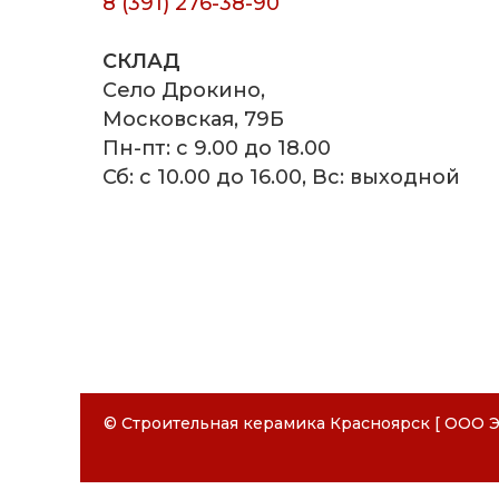
8 (391) 276-38-90
СКЛАД
Село Дрокино,
Московская, 79Б
Пн-пт: с 9.00 до 18.00
Сб: с 10.00 до 16.00, Вс: выходной
СКАЧАТЬ РЕКВИЗИТЫ ООО "СТ
СКАЧАТЬ РЕКВИЗИТЫ ООО "ЭК
© Строительная керамика Красноярск [ ООО Э
СТРОИТЕЛЬНАЯ КЕ
Наименование
Наименование
Наименование организации
Наименование организации