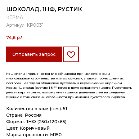
ШОКОЛАД, 1НФ, РУСТИК
КЕРМА
Артикул:
КР0031
74,6
р.*
Отправить запрос
Наш кирпич применяется для облицовки при малоэтажном и
многоэтажном строительстве жилых, офисных, а также промышленных
построек. Благодаря облицовке пустотелым керамическим кирпичом
Керма "Шоколад (рустик) 1 NF" тепло в доме сохраняется долго. Пустотность
делает кирпич легче, поэтому уменьшается давление стен на фундамент.
Именно с этим связаны особенности применения пустотелого кирпича.
Количество в кв.м (п.м.): 51
Страна: Россия
Формат: 1НФ (250х120х65)
Цвет: Коричневый
Марка прочности: М150