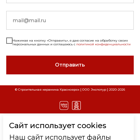
Нажимая на кнопку «Отправить», я даю согласие на обработку своих
персональных данных и соглашаюсь с
политикой конфиденциальности
Отправить
СКАЧАТЬ РЕКВИЗИТЫ ООО "СТРОИТЕЛЬНАЯ
СКАЧАТЬ РЕКВИЗИТЫ ООО "ЭКСПОТУР"
© Строительная керамика Красноярск [ ООО Экспотур ] 2020-
2026
Наименование
Наименование
КЕРАМИКА"
Расшифровка
Расшифровка
Наименование организации
Наименование организации
ООО "Строительная
ООО "Экспотур"
Керамика"
Вид деятельности
Торговля
КАТАЛОГ
Сайт использует cookies
Вид деятельности
Торговля
стройматериалами
стройматериалами
КИРПИЧ КЛИНКЕРНЫЙ
ИНН
2465204635
Наш сайт использует файлы
Юридический адрес
660077, г.Красноярск, ул.