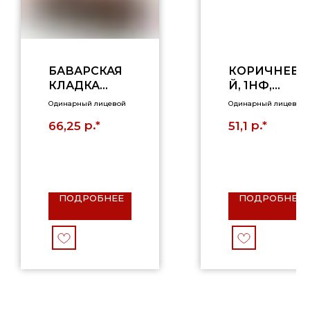
БАВАРСКАЯ
КОРИЧНЕВ
КЛАДКА
Й, 1НФ,
"ЭРЛАНГЕН",
РУСТИК
Одинарный лицевой
Одинарный лицевой
1 НФ,
р.*
р.*
66,25
51,1
РУСТИК,
ПОЛНОТЕЛ
ЫЙ
ПОДРОБНЕЕ
ПОДРОБНЕЕ