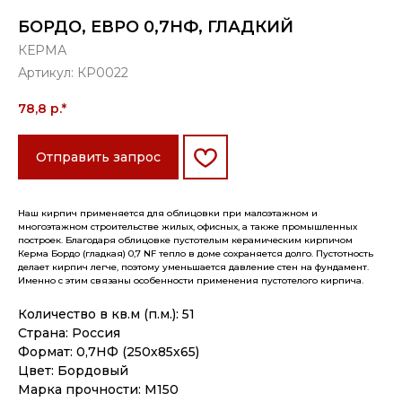
БОРДО, ЕВРО 0,7НФ, ГЛАДКИЙ
КЕРМА
Артикул:
КР0022
78,8
р.*
Отправить запрос
Наш кирпич применяется для облицовки при малоэтажном и
многоэтажном строительстве жилых, офисных, а также промышленных
построек. Благодаря облицовке пустотелым керамическим кирпичом
Керма Бордо (гладкая) 0,7 NF тепло в доме сохраняется долго. Пустотность
делает кирпич легче, поэтому уменьшается давление стен на фундамент.
Именно с этим связаны особенности применения пустотелого кирпича.
Количество в кв.м (п.м.): 51
Страна: Россия
Формат: 0,7НФ (250х85х65)
Цвет: Бордовый
Марка прочности: M150