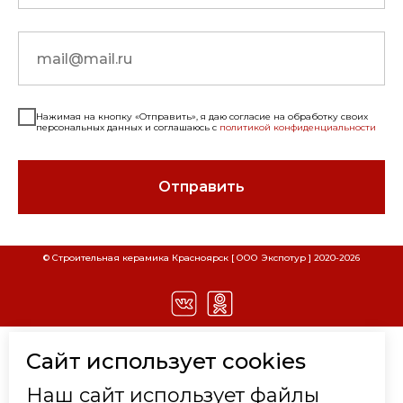
Нажимая на кнопку «Отправить», я даю согласие на обработку своих
персональных данных и соглашаюсь с
политикой конфиденциальности
Отправить
СКАЧАТЬ РЕКВИЗИТЫ ООО "СТРОИТЕЛЬНАЯ
СКАЧАТЬ РЕКВИЗИТЫ ООО "ЭКСПОТУР"
© Строительная керамика Красноярск [ ООО Экспотур ] 2020-
2026
Наименование
Наименование
КЕРАМИКА"
Расшифровка
Расшифровка
Наименование организации
Наименование организации
ООО "Строительная
ООО "Экспотур"
Керамика"
Вид деятельности
Торговля
КАТАЛОГ
Сайт использует cookies
Вид деятельности
Торговля
стройматериалами
стройматериалами
КИРПИЧ КЛИНКЕРНЫЙ
ИНН
2465204635
Наш сайт использует файлы
Юридический адрес
660077, г.Красноярск, ул.