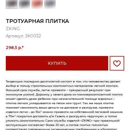
ТРОТУАРНАЯ ПЛИТКА
ZKING
Артикул:
ЗК0032
298,5
р.*
КУПИТЬ
Тенденция последних десятилетий состоит в том, что человечество делает
выбор в пользу строительных композитных материалов: легкий монтаж,
большой срок службы, легче привезти – прекрасный результат при
минимуме усилий. Дорожку у своего дома из полимеркомпозитной плитки
может сделать даже ребенок при незначительной помощи взрослых –
плитка легкая, укладывается на песок или грунт. Так же наша плитка
поможет сэкономить ваши деньги на доставке и разгрузке, привезти
изделия легко – до 15м² можно привезти на собственной легковой машине,
а 70м² покрытия доставить а/м Газель и разгрузить «вручную», а потом
уложить самостоятельно. Срок службы изделий «ZKING» при правильной
эксплуатации составляет более 20 лет, а состав плитки полностью
соответствует современным гигиеническим требованиям и абсолютно