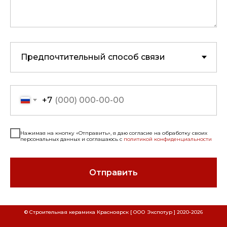
+7
Нажимая на кнопку «Отправить», я даю согласие на обработку своих
персональных данных и соглашаюсь с
политикой конфиденциальности
Отправить
СКАЧАТЬ РЕКВИЗИТЫ ООО "СТРОИТЕЛЬНАЯ
СКАЧАТЬ РЕКВИЗИТЫ ООО "ЭКСПОТУР"
© Строительная керамика Красноярск [ ООО Экспотур ] 2020-
2026
Наименование
Наименование
КЕРАМИКА"
Расшифровка
Расшифровка