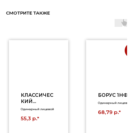
СМОТРИТЕ ТАКЖЕ
АК
КЛАССИЧЕС
БОРУС 1НФ
КИЙ
Одинарный лицевой
КРАСНЫЙ,
Одинарный лицевой
р.*
68,79
ЕВРО 0,7НФ,
р.*
55,3
ГЛАДКИЙ