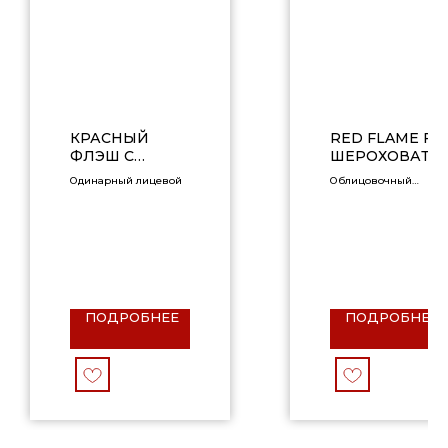
КРАСНЫЙ
RED FLAME F2
ФЛЭШ С
ШЕРОХОВАТЫ
ПЕПЕЛЬНОЙ
Й
Одинарный лицевой
Облицовочный
ПОСЫПКОЙ
кирпич
УЛЬТРА,
РУСТИК, 1НФ
ПОДРОБНЕЕ
ПОДРОБНЕЕ