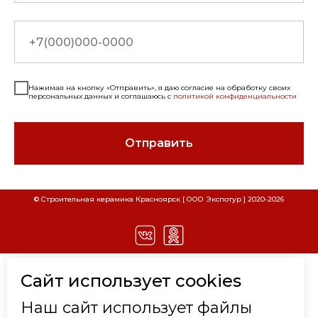
Нажимая на кнопку «Отправить», я даю согласие на обработку своих
персональных данных и соглашаюсь с
политикой конфиденциальности
Отправить
СКАЧАТЬ РЕКВИЗИТЫ ООО "СТРОИТЕЛЬНАЯ
СКАЧАТЬ РЕКВИЗИТЫ ООО "ЭКСПОТУР"
© Строительная керамика Красноярск [ ООО Экспотур ] 2020-
2026
Наименование
Наименование
КЕРАМИКА"
Расшифровка
Расшифровка
Наименование организации
Наименование организации
ООО "Строительная
ООО "Экспотур"
Керамика"
Вид деятельности
Торговля
КАТАЛОГ
Сайт использует cookies
Вид деятельности
Торговля
стройматериалами
стройматериалами
КИРПИЧ КЛИНКЕРНЫЙ
ИНН
2465204635
Наш сайт использует файлы
Юридический адрес
660077, г.Красноярск, ул.