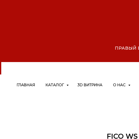
АЙ, Дрокино, микрорайон Шко
|
ПРАВЫЙ БЕ
ГЛАВНАЯ
КАТАЛОГ
3D ВИТРИНА
О НАС
FICO WS