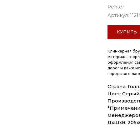
Penter
Артикул:
1121
КУПИТЬ
Клинкерная бру
материал, откр
оформления сад
дорог и даже и
городского ланд
Страна: Гол
Цвет: Серый
Производств
*Примечание
менеджеро
ДxШxВ: 205x