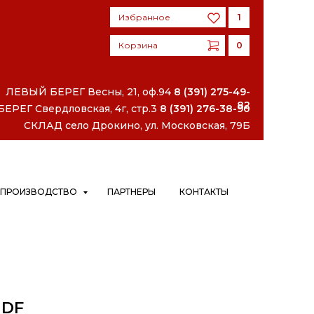
Избранное
1
Корзина
0
Избранное
1
Корзина
0
ЛЕВЫЙ БЕРЕГ
Весны, 21, оф.94
8 (391) 275-49-
82
РЕГ Свердловская, 4г, стр.3
8 (391) 276-38-90
СКЛАД село Дрокино, ул. Московская, 79Б
ПРОИЗВОДСТВО
ПАРТНЕРЫ
КОНТАКТЫ
 DF