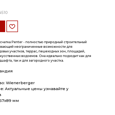
4510
счатка Penter - полностью природный строительный
ывающий неограниченные возможности для
овых участков, террас, пешеходных зон, площадей,
скусственных водоемов. Она идеально подходит как для
шафта, так и для загородного участка.
ландия
о: Wienerberger
: Актуальные цены узнавайте у
в
67x89 мм