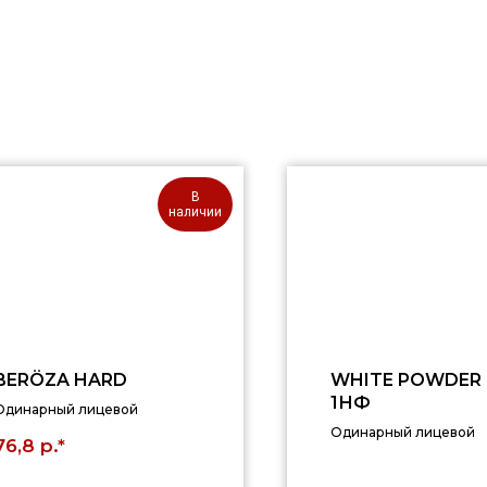
В
наличии
BERÖZA HARD
WHITE POWDER 
1НФ
Одинарный лицевой
Одинарный лицевой
р.*
76,8