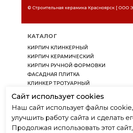
СКАЧАТЬ РЕКВИЗИТЫ ООО "СТ
СКАЧАТЬ РЕКВИЗИТЫ ООО "ЭК
© Строительная керамика Красноярск [ ООО Э
СТРОИТЕЛЬНАЯ КЕ
Наименование
Наименование
Наименование организации
Наименование организации
КАТАЛОГ
Вид деятельности
Вид деятельности
КИРПИЧ КЛИНКЕРНЫЙ
Юридический адрес
ИНН
КИРПИЧ КЕРАМИЧЕСКИЙ
Почтовый и Фактический адрес
КПП
КИРПИЧ РУЧНОЙ ФОРМОВКИ
ИНН / КПП
Юридический адрес
ФАСАДНАЯ ПЛИТКА
Телефон
Фактический и почтовый адрес
КЛИНКЕР ТРОТУАРНЫЙ
КЕРАМИЧЕСКАЯ ЧЕРЕПИЦА
e-mail
Телефон
Сайт использует cookies
КЕРАМИЧЕСКИЕ БЛОКИ
Ф.И.О. Директора
Ф.И.О. Директора (на основании Устава
Наш сайт использует файлы cookie,
ТЕРМОПАНЕЛЬ
улучшить работу сайта и сделать ег
Телефон
Телефон
ФАСАДНЫЕ СИСТЕМЫ
Продолжая использовать этот сайт,
ИСКУССТВЕННЫЙ КАМЕНЬ
Банковские реквизиты
ОГРН