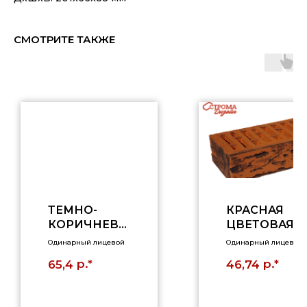
СМОТРИТЕ ТАКЖЕ
ТЕМНО-
КРАСНАЯ
КОРИЧНЕВЫ
ЦВЕТОВАЯ
Й, 1НФ,
ГРУППА(ЛАВ
Одинарный лицевой
Одинарный лицевой
РУСТИК
А), 1НФ
р.*
р.*
65,4
46,74