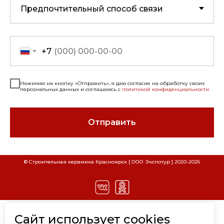
+7
Нажимая на кнопку «Отправить», я даю согласие на обработку своих
персональных данных и соглашаюсь с
политикой конфиденциальности
Отправить
СКАЧАТЬ РЕКВИЗИТЫ ООО "СТРОИТЕЛЬНАЯ
СКАЧАТЬ РЕКВИЗИТЫ ООО "ЭКСПОТУР"
© Строительная керамика Красноярск [ ООО Экспотур ] 2020-
2026
Наименование
Наименование
КЕРАМИКА"
Расшифровка
Расшифровка
Наименование организации
Наименование организации
ООО "Строительная
ООО "Экспотур"
Керамика"
Вид деятельности
Торговля
КАТАЛОГ
Сайт использует cookies
Вид деятельности
Торговля
стройматериалами