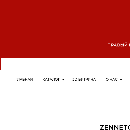
АЙ, Дрокино, микрорайон Шк
|
ПРАВЫЙ БЕ
ГЛАВНАЯ
КАТАЛОГ
3D ВИТРИНА
О НАС
ZENNET