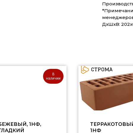
Производств
*Примечание
менеджеро
ДxШxВ: 202
В
наличии
БЕЖЕВЫЙ, 1НФ,
ТЕРРАКОТОВЫЙ
ГЛАДКИЙ
1НФ