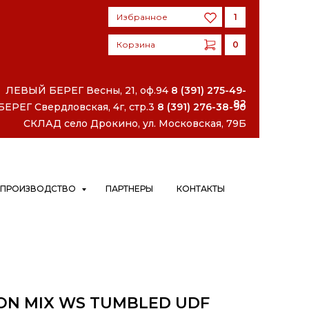
Избранное
1
Корзина
0
Избранное
1
Корзина
0
ЛЕВЫЙ БЕРЕГ
Весны, 21, оф.94
8 (391) 275-49-
82
РЕГ Свердловская, 4г, стр.3
8 (391) 276-38-90
СКЛАД село Дрокино, ул. Московская, 79Б
ПРОИЗВОДСТВО
ПАРТНЕРЫ
КОНТАКТЫ
ON MIX WS TUMBLED UDF