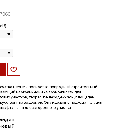
07868
хВ)
м
счатка Penter - полностью природный строительный
ывающий неограниченные возможности для
овых участков, террас, пешеходных зон, площадей,
скусственных водоемов. Она идеально подходит как для
шафта, так и для загородного участка.
ландия
чневый