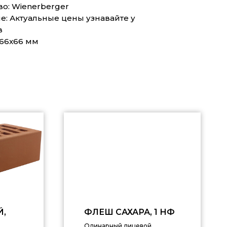
о: Wienerberger
: Актуальные цены узнавайте у
в
x66x66 мм
,
ФЛЕШ САХАРА, 1 НФ
Одинарный лицевой