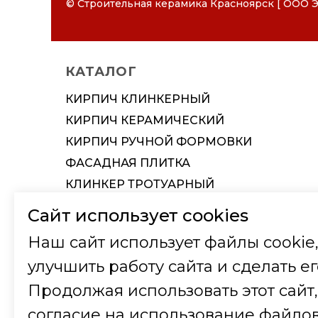
© Строительная керамика Красноярск [ ООО Э
СТРОИТЕЛЬНАЯ КЕ
Наименование
Наименование
Наименование организации
Наименование организации
КАТАЛОГ
Вид деятельности
Вид деятельности
КИРПИЧ КЛИНКЕРНЫЙ
Юридический адрес
ИНН
КИРПИЧ КЕРАМИЧЕСКИЙ
Почтовый и Фактический адрес
КПП
КИРПИЧ РУЧНОЙ ФОРМОВКИ
ИНН / КПП
Юридический адрес
ФАСАДНАЯ ПЛИТКА
Телефон
Фактический и почтовый адрес
КЛИНКЕР ТРОТУАРНЫЙ
КЕРАМИЧЕСКАЯ ЧЕРЕПИЦА
e-mail
Телефон
Сайт использует cookies
КЕРАМИЧЕСКИЕ БЛОКИ
Ф.И.О. Директора
Ф.И.О. Директора (на основании Устава
Наш сайт использует файлы cookie,
ТЕРМОПАНЕЛЬ
улучшить работу сайта и сделать ег
Телефон
Телефон
ФАСАДНЫЕ СИСТЕМЫ
Продолжая использовать этот сайт,
ИСКУССТВЕННЫЙ КАМЕНЬ
Банковские реквизиты
ОГРН
ПЛИТКА И СТУПЕНИ
согласие на использование файлов