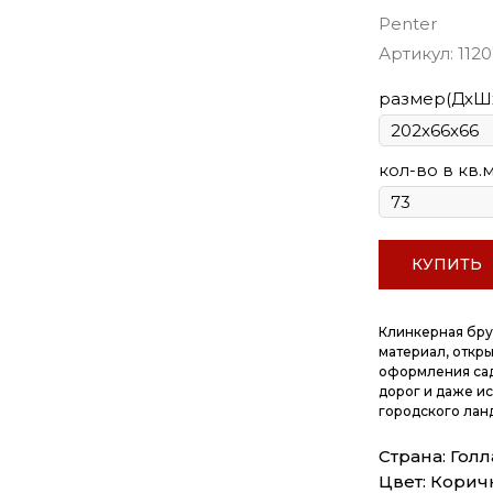
Penter
Артикул:
112
размер(ДхШ
кол-во в кв.
КУПИТЬ
Клинкерная бру
материал, откр
оформления сад
дорог и даже и
городского ланд
Страна: Гол
Цвет: Кори