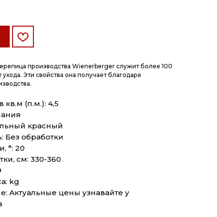
ерепица производства Wienerberger служит более 100
т ухода. Эти свойства она получает благодаря
изводства.
кв.м (п.м.): 4,5
мания
альный красный
: Без обработки
, °: 20
ки, см: 330-360
9
а: kg
: Актуальные цены узнавайте у
в