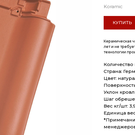
Koramic
КУПИТЬ
Керамическая ч
лет и не требуе
технологии про
Количество в 
Страна: Гер
Цвет: натур
Поверхность
Уклон кровли
Шаг обрешет
Вес кг/шт: 3,
Единица вес
*Примечание
менеджеро