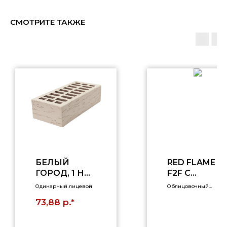
СМОТРИТЕ ТАКЖЕ
БЕЛЫЙ
RED FLAME
ГОРОД, 1 НФ,
F2F С
РУСТ
ПЕСКОМ
Одинарный лицевой
Облицовочный
кирпич
р.*
73,88