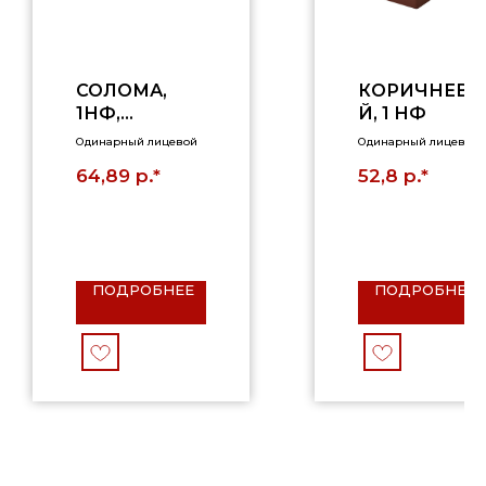
СОЛОМА,
КОРИЧНЕВ
1НФ,
Й, 1 НФ
КЛАССИКА
Одинарный лицевой
Одинарный лицевой
р.*
р.*
64,89
52,8
ПОДРОБНЕЕ
ПОДРОБНЕЕ