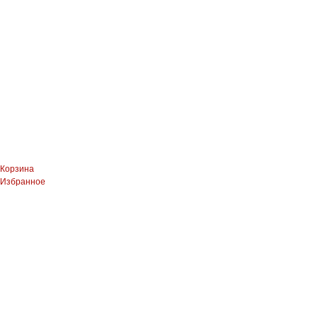
Корзина
Избранное
ЛЕВЫЙ БЕРЕГ
Весны, 21, оф.94
8 (391) 275-49-82
ПРАВЫЙ БЕРЕГ Свердловская, 4г, стр.3
8 (391) 276-38-90
СКЛАД село Дрокино, ул. Москов