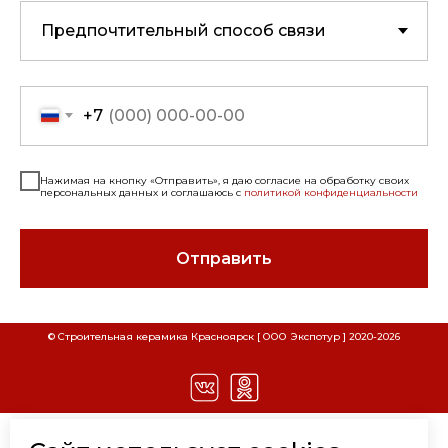
+7
Нажимая на кнопку «Отправить», я даю согласие на обработку своих
персональных данных и соглашаюсь с
политикой конфиденциальности
Отправить
СКАЧАТЬ РЕКВИЗИТЫ ООО "СТРОИТЕЛЬНАЯ
СКАЧАТЬ РЕКВИЗИТЫ ООО "ЭКСПОТУР"
© Строительная керамика Красноярск [ ООО Экспотур ] 2020-
2026
Наименование
Наименование
КЕРАМИКА"
Расшифровка
Расшифровка
Наименование организации
Наименование организации
ООО "Строительная
ООО "Экспотур"
Керамика"
Вид деятельности
Торговля
КАТАЛОГ
Вид деятельности
Торговля
стройматериалами