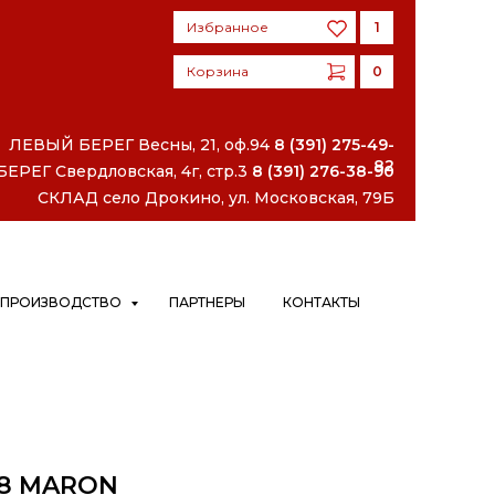
Избранное
1
Корзина
0
Избранное
1
Корзина
0
ЛЕВЫЙ БЕРЕГ
Весны, 21, оф.94
8 (391) 275-49-
82
РЕГ Свердловская, 4г, стр.3
8 (391) 276-38-90
СКЛАД село Дрокино, ул. Московская, 79Б
ПРОИЗВОДСТВО
ПАРТНЕРЫ
КОНТАКТЫ
 8 MARON