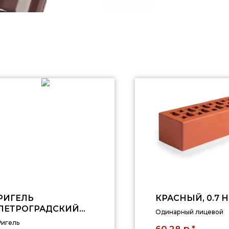
РИГЕЛЬ
КРАСНЫЙ, 0.7 
ПЕТРОГРАДСКИЙ
Одинарный лицевой
0,6 НФ
Ригель
р.*
60,28