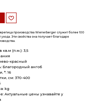
ерепица производства Wienerberger служит более 100
т ухода. Эти свойства она получает благодаря
изводства.
кв.м (п.м.): 3,5
мания
чнево-красный
: Благородный ангоб
 °: 16
ки, см: 370-400
5
а: kg
: Актуальные цены узнавайте у
в