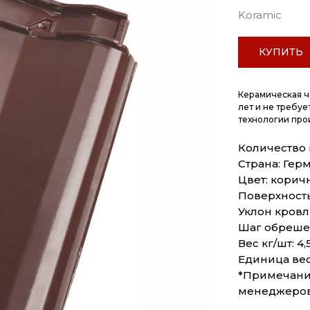
Koramic
КУПИТЬ
Керамическая ч
лет и не требуе
технологии про
Количество в 
Страна: Гер
Цвет: кори
Поверхность
Уклон кровли,
Шаг обрешет
Вес кг/шт: 4,
Единица вес
*Примечание
менеджеро