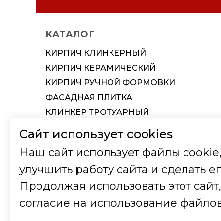
Наименование организации
Наименование организации
КАТАЛОГ
Вид деятельности
Вид деятельности
КИРПИЧ КЛИНКЕРНЫЙ
Юридический адрес
ИНН
КИРПИЧ КЕРАМИЧЕСКИЙ
Почтовый и Фактический адрес
КПП
КИРПИЧ РУЧНОЙ ФОРМОВКИ
ИНН / КПП
Юридический адрес
ФАСАДНАЯ ПЛИТКА
Телефон
Фактический и почтовый адрес
КЛИНКЕР ТРОТУАРНЫЙ
КЕРАМИЧЕСКАЯ ЧЕРЕПИЦА
e-mail
Телефон
Сайт использует cookies
КЕРАМИЧЕСКИЕ БЛОКИ
Ф.И.О. Директора
Ф.И.О. Директора (на основании Устава
Наш сайт использует файлы cookie,
ТЕРМОПАНЕЛЬ
улучшить работу сайта и сделать ег
Телефон
Телефон
ФАСАДНЫЕ СИСТЕМЫ
Продолжая использовать этот сайт,
ИСКУССТВЕННЫЙ КАМЕНЬ
Банковские реквизиты
ОГРН
согласие на использование файлов
ПЛИТКА И СТУПЕНИ
Наименование банка
ОКПО
СТРОИТЕЛЬНЫЕ СМЕСИ