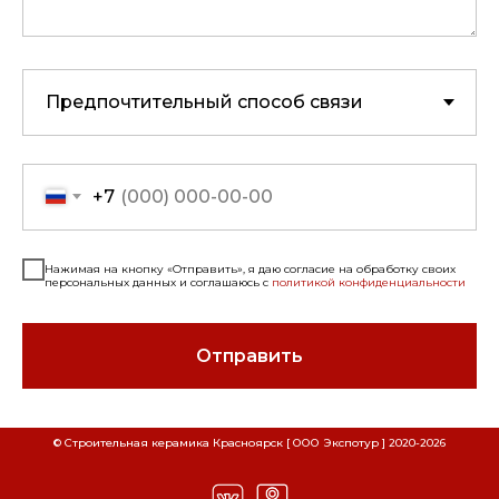
+7
Нажимая на кнопку «Отправить», я даю согласие на обработку своих
персональных данных и соглашаюсь с
политикой конфиденциальности
Отправить
СКАЧАТЬ РЕКВИЗИТЫ ООО "СТРОИТЕЛЬНАЯ
СКАЧАТЬ РЕКВИЗИТЫ ООО "ЭКСПОТУР"
© Строительная керамика Красноярск [ ООО Экспотур ] 2020-
2026
Наименование
Наименование
КЕРАМИКА"
Расшифровка
Расшифровка