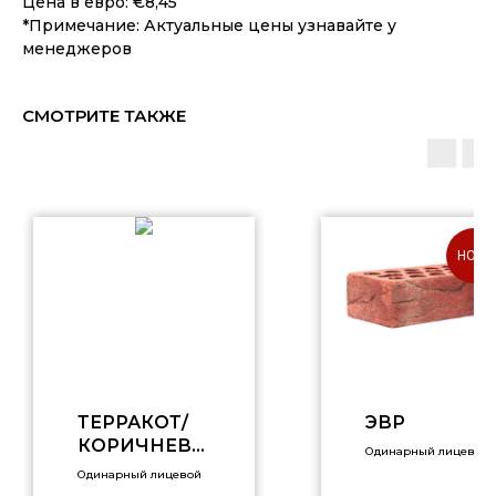
Цена в евро: €8,45
*Примечание: Актуальные цены узнавайте у
менеджеров
СМОТРИТЕ ТАКЖЕ
НОВИ
ТЕРРАКОТ/
ЭВР
КОРИЧНЕВЫ
Одинарный лицевой
Й, 1НФ,
Одинарный лицевой
РУСТИК