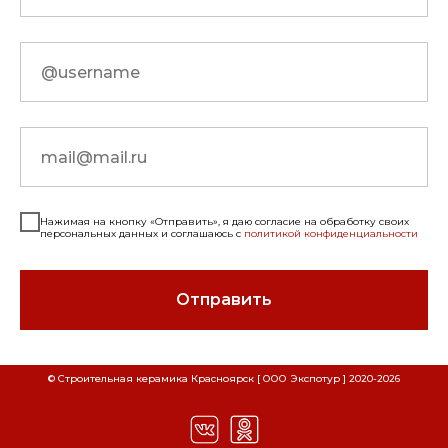
Нажимая на кнопку «Отправить», я даю согласие на обработку своих
персональных данных и соглашаюсь с
политикой конфиденциальности
Отправить
СКАЧАТЬ РЕКВИЗИТЫ ООО "СТРОИТЕЛЬНАЯ
СКАЧАТЬ РЕКВИЗИТЫ ООО "ЭКСПОТУР"
© Строительная керамика Красноярск [ ООО Экспотур ] 2020-
2026
Наименование
Наименование
КЕРАМИКА"
Расшифровка
Расшифровка
Наименование организации
Наименование организации
ООО "Строительная
ООО "Экспотур"