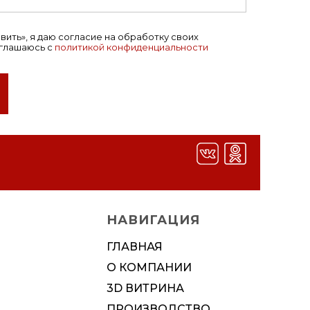
ить», я даю согласие на обработку своих
оглашаюсь с
политикой конфиденциальности
ЭКСПОТУР
рамика"
НАВИГАЦИЯ
алами
алами
 Весны, д.21, стр. 94
ГЛАВНАЯ
О КОМПАНИИ
 Весны, д. 21, пом. 94
3D ВИТРИНА
 Весны, д. 21, стр. 94
ПРОИЗВОДСТВО