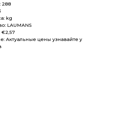
 288
3
а: kg
во: LAUMANS
 €2,57
: Актуальные цены узнавайте у
в