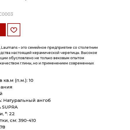
С0003
 Laumans – это семейное предприятие со столетним
дства настоящей керамической черепицы. Высокое
кции обусловлено не только вековым опытом
 качеством глины, но и применением современных
кв.м (п.м.): 10
мания
й
: Натуральный ангоб
A SUPRA
, °: 22
ки, см: 390-410
478