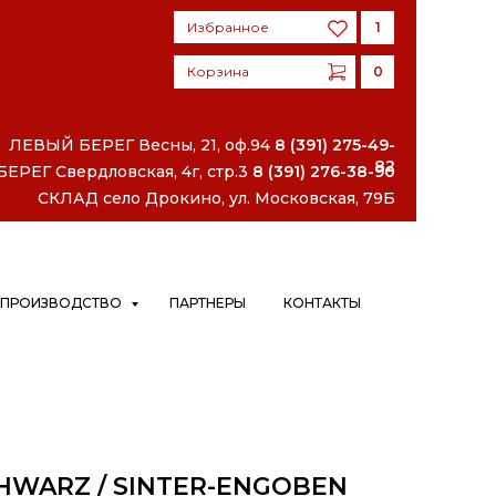
Избранное
1
Корзина
0
Избранное
1
Корзина
0
ЛЕВЫЙ БЕРЕГ
Весны, 21, оф.94
8 (391) 275-49-
82
РЕГ Свердловская, 4г, стр.3
8 (391) 276-38-90
СКЛАД село Дрокино, ул. Московская, 79Б
ПРОИЗВОДСТВО
ПАРТНЕРЫ
КОНТАКТЫ
HWARZ / SINTER-ENGOBEN