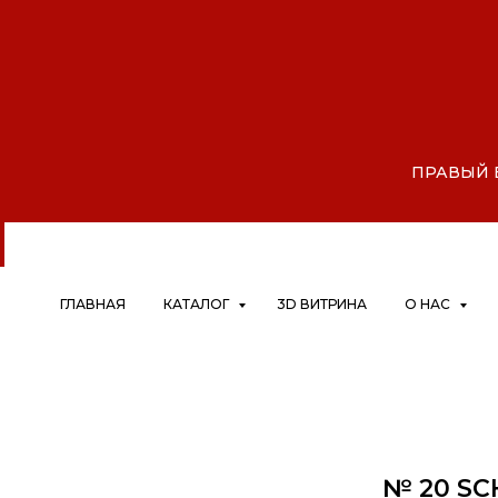
АЙ, Дрокино, микрорайон Шк
|
ПРАВЫЙ БЕ
ГЛАВНАЯ
КАТАЛОГ
3D ВИТРИНА
О НАС
№ 20 SC