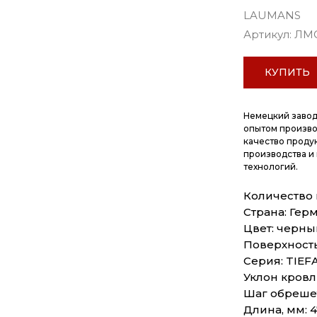
LAUMANS
Артикул:
ЛМ
КУПИТЬ
Немецкий завод
опытом произво
качество проду
производства и
технологий.
Количество в 
Страна: Гер
Цвет: черны
Поверхность
Серия: TIEF
Уклон кровли
Шаг обрешет
Длина, мм: 