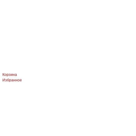
Корзина
Избранное
ЛЕВЫЙ БЕРЕГ
Весны, 21, оф.94
8 (391) 275-49-82
ПРАВЫЙ БЕРЕГ Свердловская, 4г, стр.3
8 (391) 276-38-90
СКЛАД село Дрокино, ул. Моск