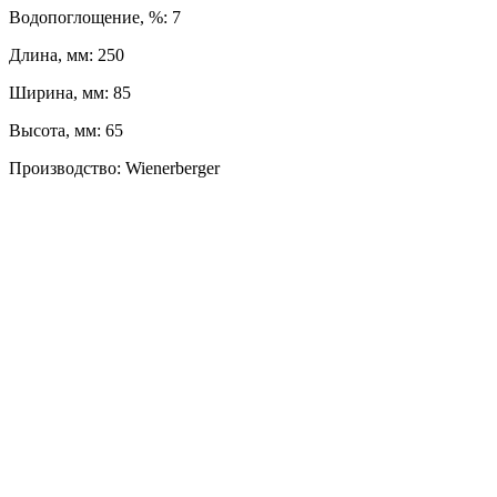
Водопоглощение, %: 7
Длина, мм: 250
Ширина, мм: 85
Высота, мм: 65
Производство: Wienerberger
ЛЕВЫЙ БЕРЕГ
Весны, 21, оф. 94
Пн-Пт: с 09:00 до 19:00;
Сб: с 10:00 до 16:00, Вс: выходной
8 (391) 275-49-82
ПРАВЫЙ БЕРЕГ
Свердловская, 4Г ст.3
Пн-Пт: с 9:00 до 18:00;
Сб-Вс: выходной
8 (391) 276-38-90