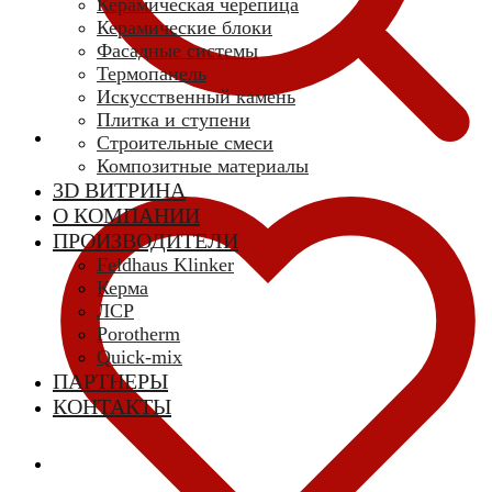
Керамическая черепица
Керамические блоки
Фасадные системы
Термопанель
Искусственный камень
Плитка и ступени
Строительные смеси
Композитные материалы
3D ВИТРИНА
О КОМПАНИИ
ПРОИЗВОДИТЕЛИ
Feldhaus Klinker
Керма
ЛСР
Porotherm
Quick-mix
ПАРТНЕРЫ
КОНТАКТЫ