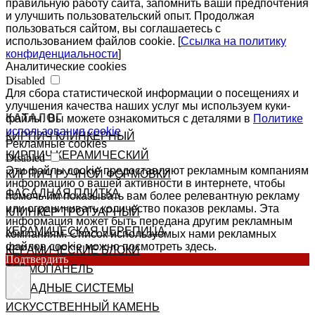
правильную работу сайта, запомнить ваши предпочтения
и улучшить пользовательский опыт. Продолжая
пользоваться сайтом, вы соглашаетесь с
использованием файлов cookie. [
Ссылка на политику
конфиденциальности
]
Аналитические cookies
Disabled
Для сбора статистической информации о посещениях и
улучшения качества наших услуг мы используем куки-
КАТАЛОГ
файлы. Вы можете ознакомиться с деталями в
Политике
использования cookie
КИРПИЧ КЛИНКЕРНЫЙ
Рекламные cookies
КИРПИЧ КЕРАМИЧЕСКИЙ
Disabled
Эти файлы cookie предоставляют рекламным компаниям
КИРПИЧ РУЧНОЙ ФОРМОВКИ
информацию о вашей активности в интернете, чтобы
ФАСАДНАЯ ПЛИТКА
помочь им показывать вам более релевантную рекламу
или ограничивать количество показов рекламы. Эта
КЛИНКЕР ТРОТУАРНЫЙ
информация может быть передана другим рекламным
КЕРАМИЧЕСКАЯ ЧЕРЕПИЦА
компаниям. Список используемых нами рекламных
файлов cookie можно посмотреть здесь.
КЕРАМИЧЕСКИЕ БЛОКИ
Подтвердить
ТЕРМОПАНЕЛЬ
ФАСАДНЫЕ СИСТЕМЫ
ИСКУССТВЕННЫЙ КАМЕНЬ