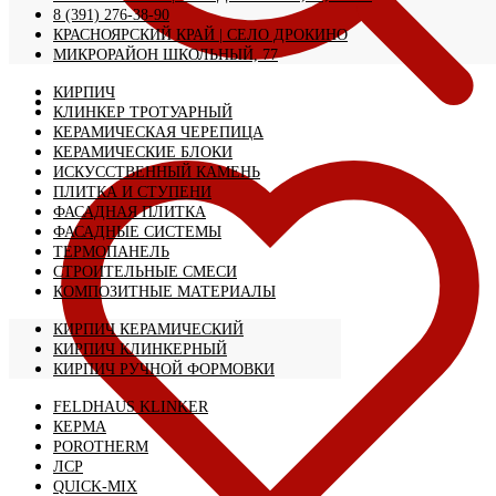
8 (391) 276-38-90
КРАСНОЯРСКИЙ КРАЙ | CЕЛО ДРОКИНО
МИКРОРАЙОН ШКОЛЬНЫЙ, 77
КИРПИЧ
КЛИНКЕР ТРОТУАРНЫЙ
КЕРАМИЧЕСКАЯ ЧЕРЕПИЦА
КЕРАМИЧЕСКИЕ БЛОКИ
ИСКУССТВЕННЫЙ КАМЕНЬ
ПЛИТКА И СТУПЕНИ
ФАСАДНАЯ ПЛИТКА
ФАСАДНЫЕ СИСТЕМЫ
ТЕРМОПАНЕЛЬ
СТРОИТЕЛЬНЫЕ СМЕСИ
КОМПОЗИТНЫЕ МАТЕРИАЛЫ
КИРПИЧ КЕРАМИЧЕСКИЙ
КИРПИЧ КЛИНКЕРНЫЙ
КИРПИЧ РУЧНОЙ ФОРМОВКИ
FELDHAUS KLINKER
КЕРМА
POROTHERM
ЛСР
QUICK-MIX