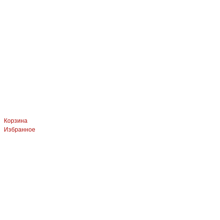
Корзина
Избранное
ЛЕВЫЙ БЕРЕГ
Весны, 21, оф.94
8 (391) 275-49-82
ПРАВЫЙ БЕРЕГ Свердловская, 4г, стр.3
8 (391) 276-38-90
СКЛАД село Дрокино, ул. Моск