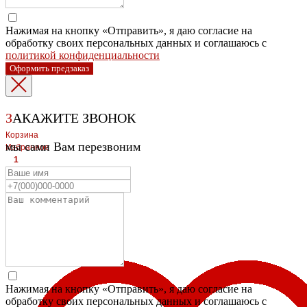
Нажимая на кнопку «Отправить», я даю согласие на
обработку своих персональных данных и соглашаюсь с
политикой конфиденциальности
Оформить предзаказ
З
АКАЖИТЕ ЗВОНОК
Корзина
мы сами Вам перезвоним
Избранное
1
1
ЛЕВЫЙ БЕРЕГ
Весны, 21, оф.94
8 (391) 275-49-82
ПРАВЫЙ БЕРЕГ Свердловская, 4г, стр.3
8 (391) 276-38-90
Нажимая на кнопку «Отправить», я даю согласие на
обработку своих персональных данных и соглашаюсь с