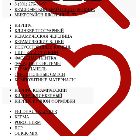
8 (391) 276-38-90
КРАСНОЯРСКИЙ КРАЙ | CЕЛО ДРОКИНО
МИКРОРАЙОН ШКОЛЬНЫЙ, 77
КИРПИЧ
КЛИНКЕР ТРОТУАРНЫЙ
КЕРАМИЧЕСКАЯ ЧЕРЕПИЦА
КЕРАМИЧЕСКИЕ БЛОКИ
ИСКУССТВЕННЫЙ КАМЕНЬ
ПЛИТКА И СТУПЕНИ
ФАСАДНАЯ ПЛИТКА
ФАСАДНЫЕ СИСТЕМЫ
ТЕРМОПАНЕЛЬ
СТРОИТЕЛЬНЫЕ СМЕСИ
КОМПОЗИТНЫЕ МАТЕРИАЛЫ
КИРПИЧ КЕРАМИЧЕСКИЙ
КИРПИЧ КЛИНКЕРНЫЙ
КИРПИЧ РУЧНОЙ ФОРМОВКИ
FELDHAUS KLINKER
КЕРМА
POROTHERM
ЛСР
QUICK-MIX