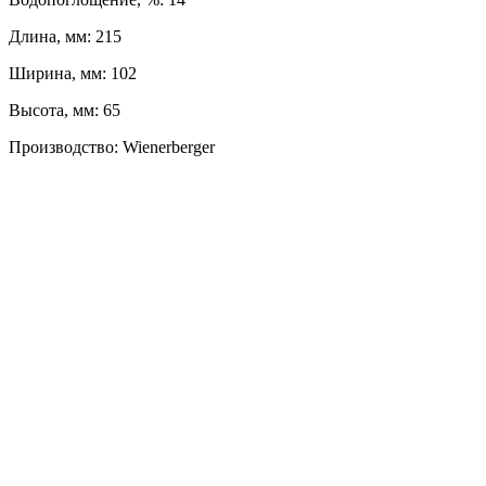
Длина, мм: 215
Ширина, мм: 102
Высота, мм: 65
Производство: Wienerberger
ЛЕВЫЙ БЕРЕГ
Весны, 21, оф. 94
Пн-Пт: с 09:00 до 19:00;
Сб: с 10:00 до 16:00, Вс: выходной
8 (391) 275-49-82
ПРАВЫЙ БЕРЕГ
Свердловская, 4Г ст.3
Пн-Пт: с 9:00 до 18:00;
Сб-Вс: выходной
8 (391) 276-38-90