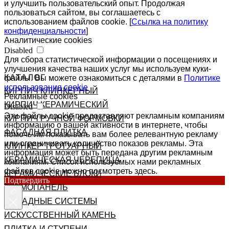
и улучшить пользовательский опыт. Продолжая
пользоваться сайтом, вы соглашаетесь с
использованием файлов cookie. [
Ссылка на политику
конфиденциальности
]
Аналитические cookies
Disabled
Для сбора статистической информации о посещениях и
улучшения качества наших услуг мы используем куки-
КАТАЛОГ
файлы. Вы можете ознакомиться с деталями в
Политике
использования cookie
КИРПИЧ КЛИНКЕРНЫЙ
Рекламные cookies
КИРПИЧ КЕРАМИЧЕСКИЙ
Disabled
Эти файлы cookie предоставляют рекламным компаниям
КИРПИЧ РУЧНОЙ ФОРМОВКИ
информацию о вашей активности в интернете, чтобы
ФАСАДНАЯ ПЛИТКА
помочь им показывать вам более релевантную рекламу
или ограничивать количество показов рекламы. Эта
КЛИНКЕР ТРОТУАРНЫЙ
информация может быть передана другим рекламным
КЕРАМИЧЕСКАЯ ЧЕРЕПИЦА
компаниям. Список используемых нами рекламных
файлов cookie можно посмотреть здесь.
КЕРАМИЧЕСКИЕ БЛОКИ
Подтвердить
ТЕРМОПАНЕЛЬ
ФАСАДНЫЕ СИСТЕМЫ
ИСКУССТВЕННЫЙ КАМЕНЬ
ПЛИТКА И СТУПЕНИ