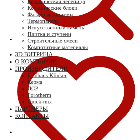
Керамическая черепица
Керамические блоки
Фасадные системы
Термопанель
Искусственный камень
Плитка и ступени
Строительные смеси
Композитные материалы
3D ВИТРИНА
О КОМПАНИИ
ПРОИЗВОДИТЕЛИ
Feldhaus Klinker
Керма
ЛСР
Porotherm
Quick-mix
ПАРТНЕРЫ
КОНТАКТЫ