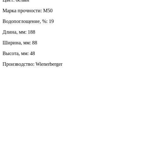
Марка прочности: М50
Водопоглощение, %: 19
Длина, мм: 188
Ширина, мм: 88
Высота, мм: 48
Производство: Wienerberger
ЛЕВЫЙ БЕРЕГ
Весны, 21, оф. 94
Пн-Пт: с 09:00 до 19:00;
Сб: с 10:00 до 16:00, Вс: выходной
8 (391) 275-49-82
ПРАВЫЙ БЕРЕГ
Свердловская, 4Г ст.3
Пн-Пт: с 9:00 до 18:00;