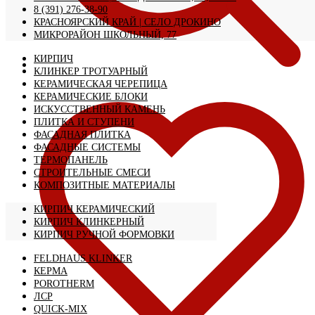
8 (391) 276-38-90
КРАСНОЯРСКИЙ КРАЙ | CЕЛО ДРОКИНО
МИКРОРАЙОН ШКОЛЬНЫЙ, 77
КИРПИЧ
КЛИНКЕР ТРОТУАРНЫЙ
КЕРАМИЧЕСКАЯ ЧЕРЕПИЦА
КЕРАМИЧЕСКИЕ БЛОКИ
ИСКУССТВЕННЫЙ КАМЕНЬ
ПЛИТКА И СТУПЕНИ
ФАСАДНАЯ ПЛИТКА
ФАСАДНЫЕ СИСТЕМЫ
ТЕРМОПАНЕЛЬ
СТРОИТЕЛЬНЫЕ СМЕСИ
КОМПОЗИТНЫЕ МАТЕРИАЛЫ
КИРПИЧ КЕРАМИЧЕСКИЙ
КИРПИЧ КЛИНКЕРНЫЙ
КИРПИЧ РУЧНОЙ ФОРМОВКИ
FELDHAUS KLINKER
КЕРМА
POROTHERM
ЛСР
QUICK-MIX