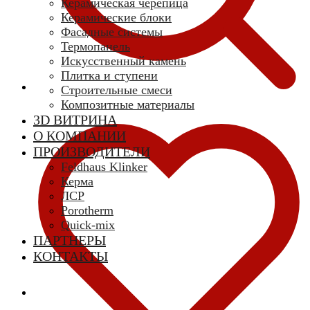
Керамическая черепица
Керамические блоки
Фасадные системы
Термопанель
Искусственный камень
Плитка и ступени
Строительные смеси
Композитные материалы
3D ВИТРИНА
О КОМПАНИИ
ПРОИЗВОДИТЕЛИ
Feldhaus Klinker
Керма
ЛСР
Porotherm
Quick-mix
ПАРТНЕРЫ
КОНТАКТЫ