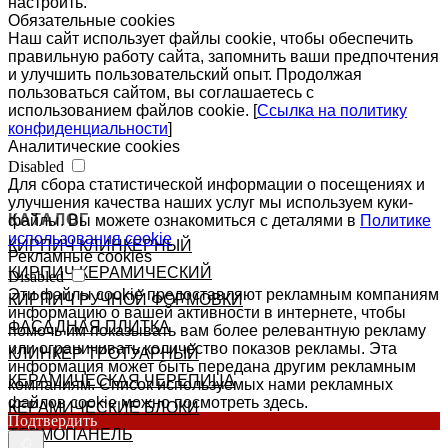
настроить.
Обязательные cookies
Наш сайт использует файлы cookie, чтобы обеспечить
правильную работу сайта, запомнить ваши предпочтения
и улучшить пользовательский опыт. Продолжая
пользоваться сайтом, вы соглашаетесь с
использованием файлов cookie. [
Ссылка на политику
конфиденциальности
]
Аналитические cookies
Disabled
Для сбора статистической информации о посещениях и
улучшения качества наших услуг мы используем куки-
КАТАЛОГ
файлы. Вы можете ознакомиться с деталями в
Политике
использования cookie
КИРПИЧ КЛИНКЕРНЫЙ
Рекламные cookies
КИРПИЧ КЕРАМИЧЕСКИЙ
Disabled
Эти файлы cookie предоставляют рекламным компаниям
КИРПИЧ РУЧНОЙ ФОРМОВКИ
информацию о вашей активности в интернете, чтобы
ФАСАДНАЯ ПЛИТКА
помочь им показывать вам более релевантную рекламу
или ограничивать количество показов рекламы. Эта
КЛИНКЕР ТРОТУАРНЫЙ
информация может быть передана другим рекламным
КЕРАМИЧЕСКАЯ ЧЕРЕПИЦА
компаниям. Список используемых нами рекламных
файлов cookie можно посмотреть здесь.
КЕРАМИЧЕСКИЕ БЛОКИ
Подтвердить
ТЕРМОПАНЕЛЬ