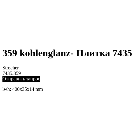
359 kohlenglanz- Плитка 7435
Stroeher
7435.359
Отправить запрос
lwh: 400x35x14 mm
ЛЕВЫЙ БЕРЕГ
Весны, 21, оф. 94
Пн-Пт: с 09:00 до 19:00;
Сб: с 10:00 до 16:00, Вс: выходной
8 (391) 275-49-82