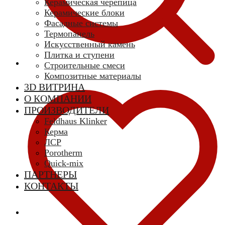
Керамическая черепица
Керамические блоки
Фасадные системы
Термопанель
Искусственный камень
Плитка и ступени
Строительные смеси
Композитные материалы
3D ВИТРИНА
О КОМПАНИИ
ПРОИЗВОДИТЕЛИ
Feldhaus Klinker
Керма
ЛСР
Porotherm
Quick-mix
ПАРТНЕРЫ
КОНТАКТЫ