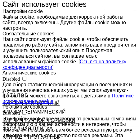
Сайт использует cookies
Настройки cookie
Файлы cookie, необходимые для корректной работы
сайта, всегда включены. Другие файлы cookie можно
настроить.
Обязательные cookies
Наш сайт использует файлы cookie, чтобы обеспечить
правильную работу сайта, запомнить ваши предпочтения
и улучшить пользовательский опыт. Продолжая
пользоваться сайтом, вы соглашаетесь с
использованием файлов cookie. [
Ссылка на политику
конфиденциальности
]
Аналитические cookies
Disabled
Для сбора статистической информации о посещениях и
улучшения качества наших услуг мы используем куки-
КАТАЛОГ
файлы. Вы можете ознакомиться с деталями в
Политике
использования cookie
КИРПИЧ КЛИНКЕРНЫЙ
Рекламные cookies
КИРПИЧ КЕРАМИЧЕСКИЙ
Disabled
Эти файлы cookie предоставляют рекламным компаниям
КИРПИЧ РУЧНОЙ ФОРМОВКИ
информацию о вашей активности в интернете, чтобы
ФАСАДНАЯ ПЛИТКА
помочь им показывать вам более релевантную рекламу
или ограничивать количество показов рекламы. Эта
КЛИНКЕР ТРОТУАРНЫЙ