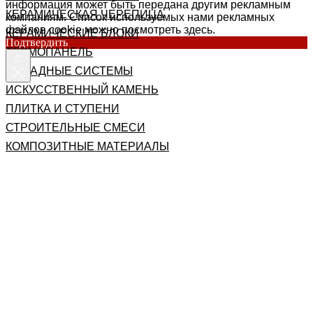
информация может быть передана другим рекламным
КЕРАМИЧЕСКАЯ ЧЕРЕПИЦА
компаниям. Список используемых нами рекламных
файлов cookie можно посмотреть здесь.
КЕРАМИЧЕСКИЕ БЛОКИ
Подтвердить
ТЕРМОПАНЕЛЬ
ФАСАДНЫЕ СИСТЕМЫ
ИСКУССТВЕННЫЙ КАМЕНЬ
ПЛИТКА И СТУПЕНИ
СТРОИТЕЛЬНЫЕ СМЕСИ
КОМПОЗИТНЫЕ МАТЕРИАЛЫ