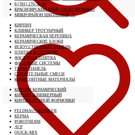
8 (391) 276-38-90
КРАСНОЯРСКИЙ КРАЙ | CЕЛО ДРОКИНО
МИКРОРАЙОН ШКОЛЬНЫЙ, 77
КИРПИЧ
КЛИНКЕР ТРОТУАРНЫЙ
КЕРАМИЧЕСКАЯ ЧЕРЕПИЦА
КЕРАМИЧЕСКИЕ БЛОКИ
ИСКУССТВЕННЫЙ КАМЕНЬ
ПЛИТКА И СТУПЕНИ
ФАСАДНАЯ ПЛИТКА
ФАСАДНЫЕ СИСТЕМЫ
ТЕРМОПАНЕЛЬ
СТРОИТЕЛЬНЫЕ СМЕСИ
КОМПОЗИТНЫЕ МАТЕРИАЛЫ
КИРПИЧ КЕРАМИЧЕСКИЙ
КИРПИЧ КЛИНКЕРНЫЙ
КИРПИЧ РУЧНОЙ ФОРМОВКИ
FELDHAUS KLINKER
КЕРМА
POROTHERM
ЛСР
QUICK-MIX