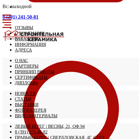
Вс: выходной
8 (391) 241-50-81
ОТЗЫВЫ
О КОМПАНИИ
ВАКАНСИИ
ИНФОРМАЦИЯ
АДРЕСА
О НАС
ПАРТНЕРЫ
ПРИНЦИП РАБОТЫ
СЕРТИФИКАТЫ
ДИПЛОМЫ
НОВОСТИ
СТАТЬИ
ВЫСТАВКИ
ФОТОГАЛЕРЕЯ
ВИДЕОМАТЕРИАЛЫ
ЛЕВЫЙ БЕРЕГ | ВЕСНЫ, 21, ОФ.94
8 (391) 275-49-82
ПРАВЫЙ БЕРЕГ | СВЕРДЛОВСКАЯ, 4Г, СТР.3