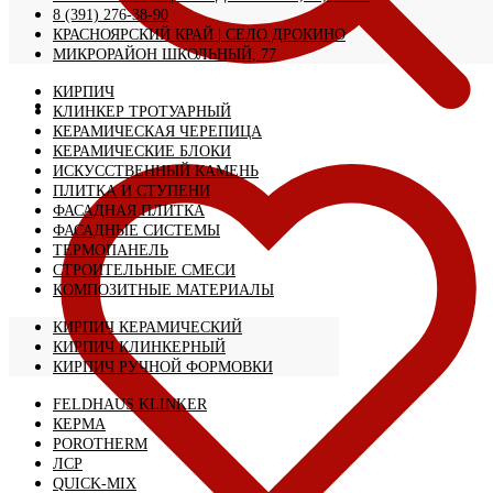
8 (391) 276-38-90
КРАСНОЯРСКИЙ КРАЙ | CЕЛО ДРОКИНО
МИКРОРАЙОН ШКОЛЬНЫЙ, 77
КИРПИЧ
КЛИНКЕР ТРОТУАРНЫЙ
КЕРАМИЧЕСКАЯ ЧЕРЕПИЦА
КЕРАМИЧЕСКИЕ БЛОКИ
ИСКУССТВЕННЫЙ КАМЕНЬ
ПЛИТКА И СТУПЕНИ
ФАСАДНАЯ ПЛИТКА
ФАСАДНЫЕ СИСТЕМЫ
ТЕРМОПАНЕЛЬ
СТРОИТЕЛЬНЫЕ СМЕСИ
КОМПОЗИТНЫЕ МАТЕРИАЛЫ
КИРПИЧ КЕРАМИЧЕСКИЙ
КИРПИЧ КЛИНКЕРНЫЙ
КИРПИЧ РУЧНОЙ ФОРМОВКИ
FELDHAUS KLINKER
КЕРМА
POROTHERM
ЛСР
QUICK-MIX