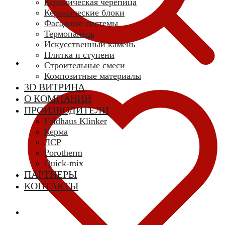
Керамическая черепица
Керамические блоки
Фасадные системы
Термопанель
Искусственный камень
Плитка и ступени
Строительные смеси
Композитные материалы
3D ВИТРИНА
О КОМПАНИИ
ПРОИЗВОДИТЕЛИ
Feldhaus Klinker
Керма
ЛСР
Porotherm
Quick-mix
ПАРТНЕРЫ
КОНТАКТЫ