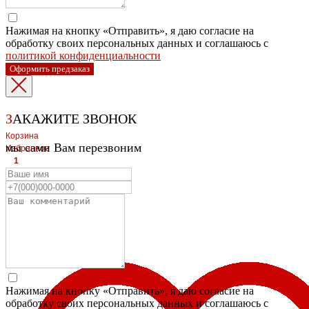
Нажимая на кнопку «Отправить», я даю согласие на
обработку своих персональных данных и соглашаюсь с
политикой конфиденциальности
Оформить предзаказ
З
АКАЖИТЕ ЗВОНОК
Корзина
мы сами Вам перезвоним
Избранное
1
1
ЛЕВЫЙ БЕРЕГ
Весны, 21, оф.94
8 (391) 275-49-82
ПРАВЫЙ БЕРЕГ Свердловская, 4г, стр.3
8 (391) 276-38-90
Нажимая на кнопку «Отправить», я даю согласие на
обработку своих персональных данных и соглашаюсь с