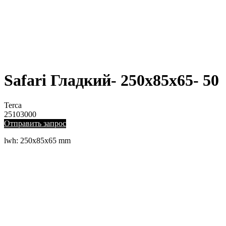
Safari Гладкий- 250x85x65- 50
Terca
25103000
Отправить запрос
lwh: 250x85x65 mm
ЛЕВЫЙ БЕРЕГ
Весны, 21, оф. 94
Пн-Пт: с 09:00 до 19:00;
Сб: с 10:00 до 16:00, Вс: выходной
8 (391) 275-49-82