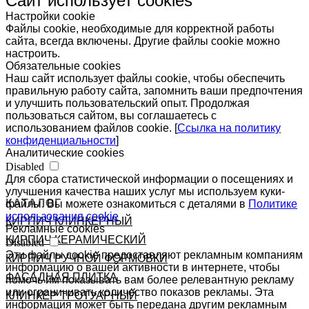
Сайт использует cookies
Настройки cookie
Файлы cookie, необходимые для корректной работы
сайта, всегда включены. Другие файлы cookie можно
настроить.
Обязательные cookies
Наш сайт использует файлы cookie, чтобы обеспечить
правильную работу сайта, запомнить ваши предпочтения
и улучшить пользовательский опыт. Продолжая
пользоваться сайтом, вы соглашаетесь с
использованием файлов cookie. [
Ссылка на политику
конфиденциальности
]
Аналитические cookies
Disabled
Для сбора статистической информации о посещениях и
улучшения качества наших услуг мы используем куки-
КАТАЛОГ
файлы. Вы можете ознакомиться с деталями в
Политике
использования cookie
КИРПИЧ КЛИНКЕРНЫЙ
Рекламные cookies
КИРПИЧ КЕРАМИЧЕСКИЙ
Disabled
Эти файлы cookie предоставляют рекламным компаниям
КИРПИЧ РУЧНОЙ ФОРМОВКИ
информацию о вашей активности в интернете, чтобы
ФАСАДНАЯ ПЛИТКА
помочь им показывать вам более релевантную рекламу
или ограничивать количество показов рекламы. Эта
КЛИНКЕР ТРОТУАРНЫЙ
информация может быть передана другим рекламным