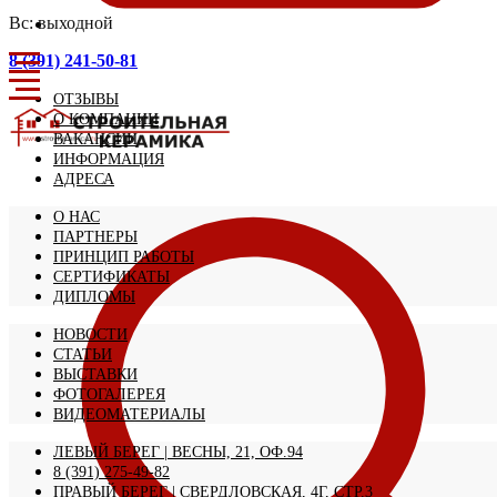
Вс: выходной
8 (391) 241-50-81
ОТЗЫВЫ
О КОМПАНИИ
ВАКАНСИИ
ИНФОРМАЦИЯ
АДРЕСА
О НАС
ПАРТНЕРЫ
ПРИНЦИП РАБОТЫ
СЕРТИФИКАТЫ
ДИПЛОМЫ
НОВОСТИ
СТАТЬИ
ВЫСТАВКИ
ФОТОГАЛЕРЕЯ
ВИДЕОМАТЕРИАЛЫ
ЛЕВЫЙ БЕРЕГ | ВЕСНЫ, 21, ОФ.94
8 (391) 275-49-82
ПРАВЫЙ БЕРЕГ | СВЕРДЛОВСКАЯ, 4Г, СТР.3