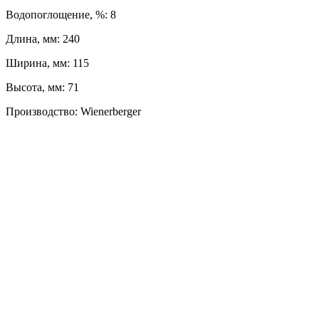
Водопоглощение, %: 8
Длина, мм: 240
Ширина, мм: 115
Высота, мм: 71
Производство: Wienerberger
ЛЕВЫЙ БЕРЕГ
Весны, 21, оф. 94
Пн-Пт: с 09:00 до 19:00;
Сб: с 10:00 до 16:00, Вс: выходной
8 (391) 275-49-82
ПРАВЫЙ БЕРЕГ
Свердловская, 4Г ст.3
Пн-Пт: с 9:00 до 18:00;
Сб-Вс: выходной
8 (391) 276-38-90