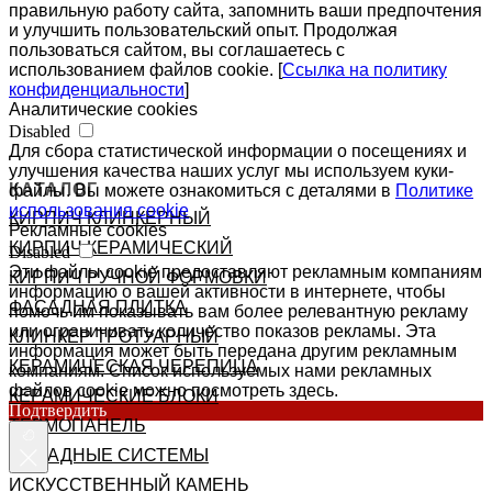
правильную работу сайта, запомнить ваши предпочтения
и улучшить пользовательский опыт. Продолжая
пользоваться сайтом, вы соглашаетесь с
использованием файлов cookie. [
Ссылка на политику
конфиденциальности
]
Аналитические cookies
Disabled
Для сбора статистической информации о посещениях и
улучшения качества наших услуг мы используем куки-
КАТАЛОГ
файлы. Вы можете ознакомиться с деталями в
Политике
использования cookie
КИРПИЧ КЛИНКЕРНЫЙ
Рекламные cookies
КИРПИЧ КЕРАМИЧЕСКИЙ
Disabled
Эти файлы cookie предоставляют рекламным компаниям
КИРПИЧ РУЧНОЙ ФОРМОВКИ
информацию о вашей активности в интернете, чтобы
ФАСАДНАЯ ПЛИТКА
помочь им показывать вам более релевантную рекламу
или ограничивать количество показов рекламы. Эта
КЛИНКЕР ТРОТУАРНЫЙ
информация может быть передана другим рекламным
КЕРАМИЧЕСКАЯ ЧЕРЕПИЦА
компаниям. Список используемых нами рекламных
файлов cookie можно посмотреть здесь.
КЕРАМИЧЕСКИЕ БЛОКИ
Подтвердить
ТЕРМОПАНЕЛЬ
ФАСАДНЫЕ СИСТЕМЫ
ИСКУССТВЕННЫЙ КАМЕНЬ