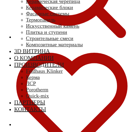
Керамическая черепица
Керамические блоки
Фасадные системы
Термопанель
Искусственный камень
Плитка и ступени
Строительные смеси
Композитные материалы
3D ВИТРИНА
О КОМПАНИИ
ПРОИЗВОДИТЕЛИ
Feldhaus Klinker
Керма
ЛСР
Porotherm
Quick-mix
ПАРТНЕРЫ
КОНТАКТЫ