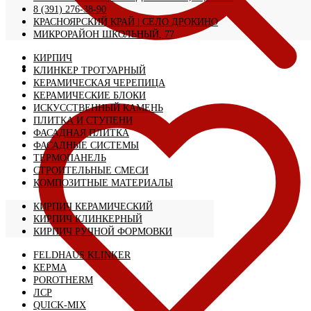
8 (391) 276-38-90
КРАСНОЯРСКИЙ КРАЙ | CЕЛО ДРОКИНО
МИКРОРАЙОН ШКОЛЬНЫЙ, 77
КИРПИЧ
КЛИНКЕР ТРОТУАРНЫЙ
КЕРАМИЧЕСКАЯ ЧЕРЕПИЦА
КЕРАМИЧЕСКИЕ БЛОКИ
ИСКУССТВЕННЫЙ КАМЕНЬ
ПЛИТКА И СТУПЕНИ
ФАСАДНАЯ ПЛИТКА
ФАСАДНЫЕ СИСТЕМЫ
ТЕРМОПАНЕЛЬ
СТРОИТЕЛЬНЫЕ СМЕСИ
КОМПОЗИТНЫЕ МАТЕРИАЛЫ
КИРПИЧ КЕРАМИЧЕСКИЙ
КИРПИЧ КЛИНКЕРНЫЙ
КИРПИЧ РУЧНОЙ ФОРМОВКИ
FELDHAUS KLINKER
КЕРМА
POROTHERM
ЛСР
QUICK-MIX