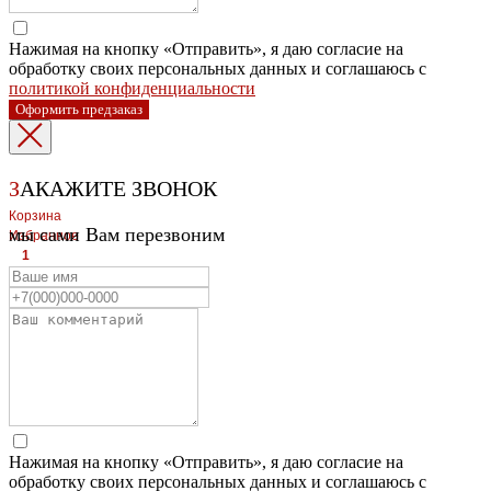
Нажимая на кнопку «Отправить», я даю согласие на
обработку своих персональных данных и соглашаюсь с
политикой конфиденциальности
Оформить предзаказ
З
АКАЖИТЕ ЗВОНОК
Корзина
мы сами Вам перезвоним
Избранное
1
1
ЛЕВЫЙ БЕРЕГ
Весны, 21, оф.94
8 (391) 275-49-82
ПРАВЫЙ БЕРЕГ Свердловская, 4г, стр.3
8 (391) 276-38-90
СКЛАД село Дрокино, ул. Моск
Нажимая на кнопку «Отправить», я даю согласие на
обработку своих персональных данных и соглашаюсь с