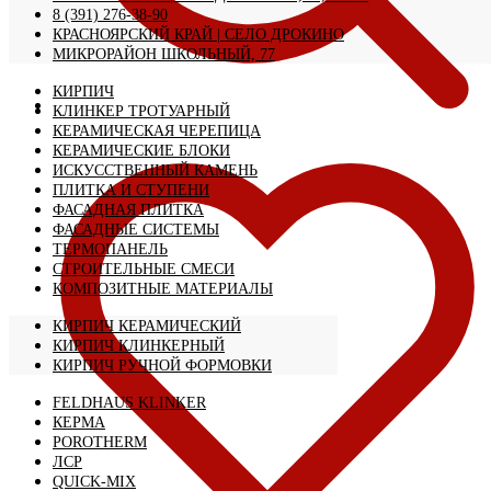
8 (391) 276-38-90
КРАСНОЯРСКИЙ КРАЙ | CЕЛО ДРОКИНО
МИКРОРАЙОН ШКОЛЬНЫЙ, 77
КИРПИЧ
КЛИНКЕР ТРОТУАРНЫЙ
КЕРАМИЧЕСКАЯ ЧЕРЕПИЦА
КЕРАМИЧЕСКИЕ БЛОКИ
ИСКУССТВЕННЫЙ КАМЕНЬ
ПЛИТКА И СТУПЕНИ
ФАСАДНАЯ ПЛИТКА
ФАСАДНЫЕ СИСТЕМЫ
ТЕРМОПАНЕЛЬ
СТРОИТЕЛЬНЫЕ СМЕСИ
КОМПОЗИТНЫЕ МАТЕРИАЛЫ
КИРПИЧ КЕРАМИЧЕСКИЙ
КИРПИЧ КЛИНКЕРНЫЙ
КИРПИЧ РУЧНОЙ ФОРМОВКИ
FELDHAUS KLINKER
КЕРМА
POROTHERM
ЛСР
QUICK-MIX