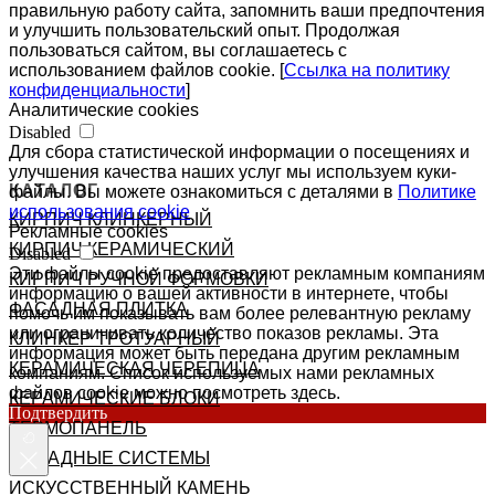
правильную работу сайта, запомнить ваши предпочтения
и улучшить пользовательский опыт. Продолжая
пользоваться сайтом, вы соглашаетесь с
использованием файлов cookie. [
Ссылка на политику
конфиденциальности
]
Аналитические cookies
Disabled
Для сбора статистической информации о посещениях и
улучшения качества наших услуг мы используем куки-
КАТАЛОГ
файлы. Вы можете ознакомиться с деталями в
Политике
использования cookie
КИРПИЧ КЛИНКЕРНЫЙ
Рекламные cookies
КИРПИЧ КЕРАМИЧЕСКИЙ
Disabled
Эти файлы cookie предоставляют рекламным компаниям
КИРПИЧ РУЧНОЙ ФОРМОВКИ
информацию о вашей активности в интернете, чтобы
ФАСАДНАЯ ПЛИТКА
помочь им показывать вам более релевантную рекламу
или ограничивать количество показов рекламы. Эта
КЛИНКЕР ТРОТУАРНЫЙ
информация может быть передана другим рекламным
КЕРАМИЧЕСКАЯ ЧЕРЕПИЦА
компаниям. Список используемых нами рекламных
файлов cookie можно посмотреть здесь.
КЕРАМИЧЕСКИЕ БЛОКИ
Подтвердить
ТЕРМОПАНЕЛЬ
ФАСАДНЫЕ СИСТЕМЫ
ИСКУССТВЕННЫЙ КАМЕНЬ