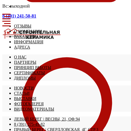
Вс: выходной
8 (391) 241-50-81
ОТЗЫВЫ
О КОМПАНИИ
ВАКАНСИИ
ИНФОРМАЦИЯ
АДРЕСА
О НАС
ПАРТНЕРЫ
ПРИНЦИП РАБОТЫ
СЕРТИФИКАТЫ
ДИПЛОМЫ
НОВОСТИ
СТАТЬИ
ВЫСТАВКИ
ФОТОГАЛЕРЕЯ
ВИДЕОМАТЕРИАЛЫ
ЛЕВЫЙ БЕРЕГ | ВЕСНЫ, 21, ОФ.94
8 (391) 275-49-82
ПРАВЫЙ БЕРЕГ | СВЕРДЛОВСКАЯ, 4Г, СТР.3