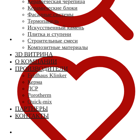
Керамическая черепица
Керамические блоки
Фасадные системы
Термопанель
Искусственный камень
Плитка и ступени
Строительные смеси
Композитные материалы
3D ВИТРИНА
О КОМПАНИИ
ПРОИЗВОДИТЕЛИ
Feldhaus Klinker
Керма
ЛСР
Porotherm
Quick-mix
ПАРТНЕРЫ
КОНТАКТЫ