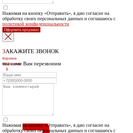
Нажимая на кнопку «Отправить», я даю согласие на
обработку своих персональных данных и соглашаюсь с
политикой конфиденциальности
Оформить предзаказ
З
АКАЖИТЕ ЗВОНОК
Корзина
мы сами Вам перезвоним
Избранное
1
1
ЛЕВЫЙ БЕРЕГ
Весны, 21, оф.94
8 (391) 275-49-82
ПРАВЫЙ БЕРЕГ Свердловская, 4г, стр.3
8 (391) 276-38-90
Нажимая на кнопку «Отправить», я даю согласие на
обработку своих персональных данных и соглашаюсь с