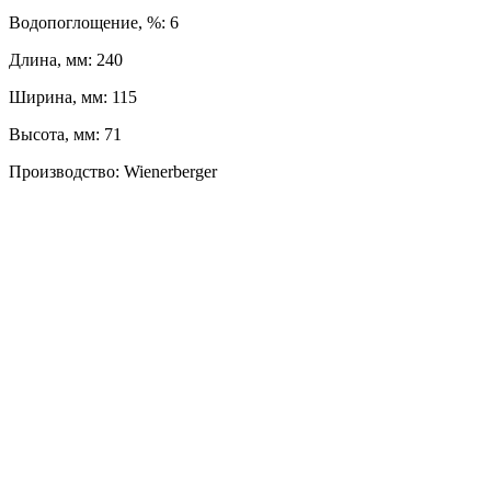
Водопоглощение, %: 6
Длина, мм: 240
Ширина, мм: 115
Высота, мм: 71
Производство: Wienerberger
ЛЕВЫЙ БЕРЕГ
Весны, 21, оф. 94
Пн-Пт: с 09:00 до 19:00;
Сб: с 10:00 до 16:00, Вс: выходной
8 (391) 275-49-82
ПРАВЫЙ БЕРЕГ
Свердловская, 4Г ст.3
Пн-Пт: с 9:00 до 18:00;
Сб-Вс: выходной
8 (391) 276-38-90