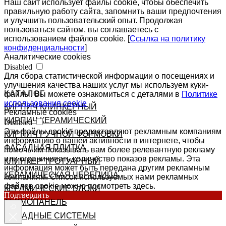
Наш сайт использует файлы cookie, чтобы обеспечить
правильную работу сайта, запомнить ваши предпочтения
и улучшить пользовательский опыт. Продолжая
пользоваться сайтом, вы соглашаетесь с
использованием файлов cookie. [
Ссылка на политику
конфиденциальности
]
Аналитические cookies
Disabled
Для сбора статистической информации о посещениях и
улучшения качества наших услуг мы используем куки-
КАТАЛОГ
файлы. Вы можете ознакомиться с деталями в
Политике
использования cookie
КИРПИЧ КЛИНКЕРНЫЙ
Рекламные cookies
КИРПИЧ КЕРАМИЧЕСКИЙ
Disabled
Эти файлы cookie предоставляют рекламным компаниям
КИРПИЧ РУЧНОЙ ФОРМОВКИ
информацию о вашей активности в интернете, чтобы
ФАСАДНАЯ ПЛИТКА
помочь им показывать вам более релевантную рекламу
или ограничивать количество показов рекламы. Эта
КЛИНКЕР ТРОТУАРНЫЙ
информация может быть передана другим рекламным
КЕРАМИЧЕСКАЯ ЧЕРЕПИЦА
компаниям. Список используемых нами рекламных
файлов cookie можно посмотреть здесь.
КЕРАМИЧЕСКИЕ БЛОКИ
Подтвердить
ТЕРМОПАНЕЛЬ
ФАСАДНЫЕ СИСТЕМЫ