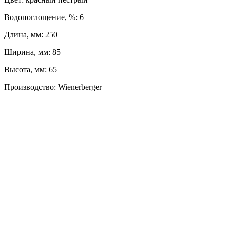
Водопоглощение, %: 6
Длина, мм: 250
Ширина, мм: 85
Высота, мм: 65
Производство: Wienerberger
ЛЕВЫЙ БЕРЕГ
Весны, 21, оф. 94
Пн-Пт: с 09:00 до 19:00;
Сб: с 10:00 до 16:00, Вс: выходной
8 (391) 275-49-82
ПРАВЫЙ БЕРЕГ
Свердловская, 4Г ст.3
Пн-Пт: с 9:00 до 18:00;
Сб-Вс: выходной
8 (391) 276-38-90