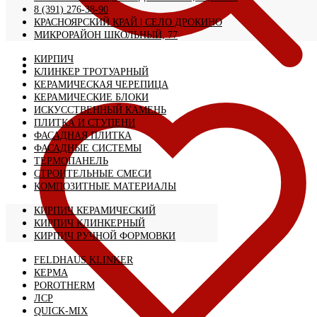
8 (391) 276-38-90
КРАСНОЯРСКИЙ КРАЙ | CЕЛО ДРОКИНО
МИКРОРАЙОН ШКОЛЬНЫЙ, 77
КИРПИЧ
КЛИНКЕР ТРОТУАРНЫЙ
КЕРАМИЧЕСКАЯ ЧЕРЕПИЦА
КЕРАМИЧЕСКИЕ БЛОКИ
ИСКУССТВЕННЫЙ КАМЕНЬ
ПЛИТКА И СТУПЕНИ
ФАСАДНАЯ ПЛИТКА
ФАСАДНЫЕ СИСТЕМЫ
ТЕРМОПАНЕЛЬ
СТРОИТЕЛЬНЫЕ СМЕСИ
КОМПОЗИТНЫЕ МАТЕРИАЛЫ
КИРПИЧ КЕРАМИЧЕСКИЙ
КИРПИЧ КЛИНКЕРНЫЙ
КИРПИЧ РУЧНОЙ ФОРМОВКИ
FELDHAUS KLINKER
КЕРМА
POROTHERM
ЛСР
QUICK-MIX