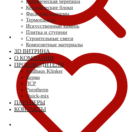
Керамическая черепица
Керамические блоки
Фасадные системы
Термопанель
Искусственный камень
Плитка и ступени
Строительные смеси
Композитные материалы
3D ВИТРИНА
О КОМПАНИИ
ПРОИЗВОДИТЕЛИ
Feldhaus Klinker
Керма
ЛСР
Porotherm
Quick-mix
ПАРТНЕРЫ
КОНТАКТЫ