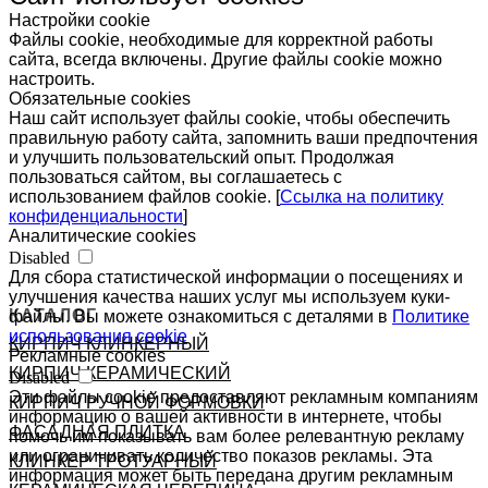
Настройки cookie
Файлы cookie, необходимые для корректной работы
сайта, всегда включены. Другие файлы cookie можно
настроить.
Обязательные cookies
Наш сайт использует файлы cookie, чтобы обеспечить
правильную работу сайта, запомнить ваши предпочтения
и улучшить пользовательский опыт. Продолжая
пользоваться сайтом, вы соглашаетесь с
использованием файлов cookie. [
Ссылка на политику
конфиденциальности
]
Аналитические cookies
Disabled
Для сбора статистической информации о посещениях и
улучшения качества наших услуг мы используем куки-
КАТАЛОГ
файлы. Вы можете ознакомиться с деталями в
Политике
использования cookie
КИРПИЧ КЛИНКЕРНЫЙ
Рекламные cookies
КИРПИЧ КЕРАМИЧЕСКИЙ
Disabled
Эти файлы cookie предоставляют рекламным компаниям
КИРПИЧ РУЧНОЙ ФОРМОВКИ
информацию о вашей активности в интернете, чтобы
ФАСАДНАЯ ПЛИТКА
помочь им показывать вам более релевантную рекламу
или ограничивать количество показов рекламы. Эта
КЛИНКЕР ТРОТУАРНЫЙ
информация может быть передана другим рекламным