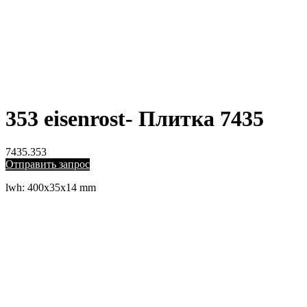
353 eisenrost- Плитка 7435
7435.353
Отправить запрос
lwh: 400x35x14 mm
ЛЕВЫЙ БЕРЕГ
Весны, 21, оф. 94
Пн-Пт: с 09:00 до 19:00;
Сб: с 10:00 до 16:00, Вс: выходной
8 (391) 275-49-82