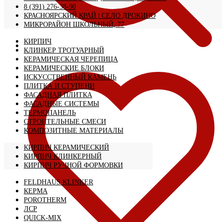
8 (391) 276-38-90
КРАСНОЯРСКИЙ КРАЙ | CЕЛО ДРОКИНО
МИКРОРАЙОН ШКОЛЬНЫЙ, 77
КИРПИЧ
КЛИНКЕР ТРОТУАРНЫЙ
КЕРАМИЧЕСКАЯ ЧЕРЕПИЦА
КЕРАМИЧЕСКИЕ БЛОКИ
ИСКУССТВЕННЫЙ КАМЕНЬ
ПЛИТКА И СТУПЕНИ
ФАСАДНАЯ ПЛИТКА
ФАСАДНЫЕ СИСТЕМЫ
ТЕРМОПАНЕЛЬ
СТРОИТЕЛЬНЫЕ СМЕСИ
КОМПОЗИТНЫЕ МАТЕРИАЛЫ
КИРПИЧ КЕРАМИЧЕСКИЙ
КИРПИЧ КЛИНКЕРНЫЙ
КИРПИЧ РУЧНОЙ ФОРМОВКИ
FELDHAUS KLINKER
КЕРМА
POROTHERM
ЛСР
QUICK-MIX