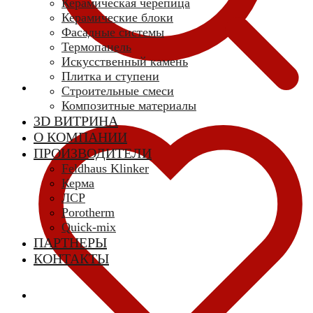
Керамическая черепица
Керамические блоки
Фасадные системы
Термопанель
Искусственный камень
Плитка и ступени
Строительные смеси
Композитные материалы
3D ВИТРИНА
О КОМПАНИИ
ПРОИЗВОДИТЕЛИ
Feldhaus Klinker
Керма
ЛСР
Porotherm
Quick-mix
ПАРТНЕРЫ
КОНТАКТЫ