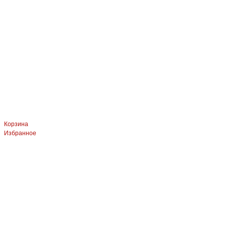
Корзина
Избранное
ЛЕВЫЙ БЕРЕГ
Весны, 21, оф.94
8 (391) 275-49-82
ПРАВЫЙ БЕРЕГ Свердловская, 4г, стр.3
8 (391) 276-38-90
СКЛАД село Дрокино, ул. Моск