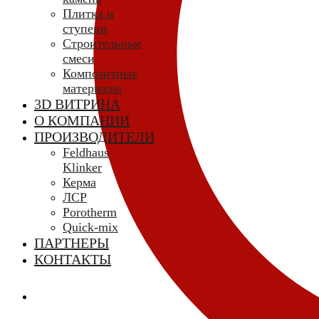
Плитка и
ступени
Строительные
смеси
Композитные
материалы
3D ВИТРИНА
О КОМПАНИИ
ПРОИЗВОДИТЕЛИ
Feldhaus
Klinker
Керма
ЛСР
Porotherm
Quick-mix
ПАРТНЕРЫ
КОНТАКТЫ