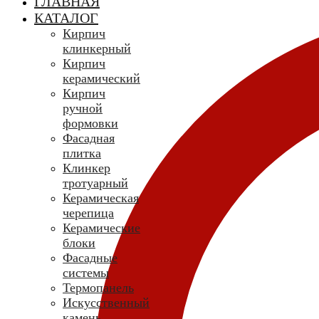
ГЛАВНАЯ
КАТАЛОГ
Кирпич
клинкерный
Кирпич
керамический
Кирпич
ручной
формовки
Фасадная
плитка
Клинкер
тротуарный
Керамическая
черепица
Керамические
блоки
Фасадные
системы
Термопанель
Искусственный
камень