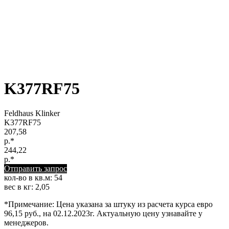
K377RF75
Feldhaus Klinker
K377RF75
207,58
р.*
244,22
р.*
Отправить запрос
кол-во в кв.м: 54
вес в кг: 2,05
*Примечание: Цена указана за штуку из расчета курса евро
96,15 руб., на 02.12.2023г. Актуальную цену узнавайте у
менеджеров.