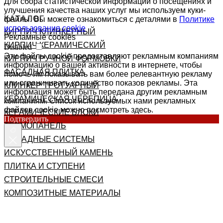
Для сбора статистической информации о посещениях и
улучшения качества наших услуг мы используем куки-
КАТАЛОГ
файлы. Вы можете ознакомиться с деталями в
Политике
использования cookie
КИРПИЧ КЛИНКЕРНЫЙ
Рекламные cookies
КИРПИЧ КЕРАМИЧЕСКИЙ
Disabled
Эти файлы cookie предоставляют рекламным компаниям
КИРПИЧ РУЧНОЙ ФОРМОВКИ
информацию о вашей активности в интернете, чтобы
ФАСАДНАЯ ПЛИТКА
помочь им показывать вам более релевантную рекламу
или ограничивать количество показов рекламы. Эта
КЛИНКЕР ТРОТУАРНЫЙ
информация может быть передана другим рекламным
КЕРАМИЧЕСКАЯ ЧЕРЕПИЦА
компаниям. Список используемых нами рекламных
файлов cookie можно посмотреть здесь.
КЕРАМИЧЕСКИЕ БЛОКИ
Подтвердить
ТЕРМОПАНЕЛЬ
ФАСАДНЫЕ СИСТЕМЫ
ИСКУССТВЕННЫЙ КАМЕНЬ
ПЛИТКА И СТУПЕНИ
СТРОИТЕЛЬНЫЕ СМЕСИ
КОМПОЗИТНЫЕ МАТЕРИАЛЫ