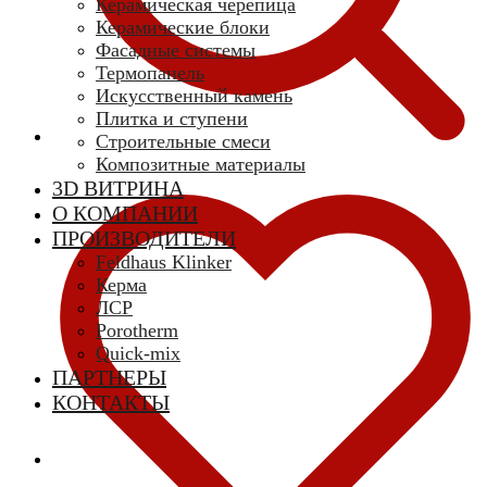
Керамическая черепица
Керамические блоки
Фасадные системы
Термопанель
Искусственный камень
Плитка и ступени
Строительные смеси
Композитные материалы
3D ВИТРИНА
О КОМПАНИИ
ПРОИЗВОДИТЕЛИ
Feldhaus Klinker
Керма
ЛСР
Porotherm
Quick-mix
ПАРТНЕРЫ
КОНТАКТЫ