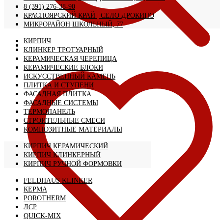
8 (391) 276-38-90
КРАСНОЯРСКИЙ КРАЙ | CЕЛО ДРОКИНО
МИКРОРАЙОН ШКОЛЬНЫЙ, 77
КИРПИЧ
КЛИНКЕР ТРОТУАРНЫЙ
КЕРАМИЧЕСКАЯ ЧЕРЕПИЦА
КЕРАМИЧЕСКИЕ БЛОКИ
ИСКУССТВЕННЫЙ КАМЕНЬ
ПЛИТКА И СТУПЕНИ
ФАСАДНАЯ ПЛИТКА
ФАСАДНЫЕ СИСТЕМЫ
ТЕРМОПАНЕЛЬ
СТРОИТЕЛЬНЫЕ СМЕСИ
КОМПОЗИТНЫЕ МАТЕРИАЛЫ
КИРПИЧ КЕРАМИЧЕСКИЙ
КИРПИЧ КЛИНКЕРНЫЙ
КИРПИЧ РУЧНОЙ ФОРМОВКИ
FELDHAUS KLINKER
КЕРМА
POROTHERM
ЛСР
QUICK-MIX