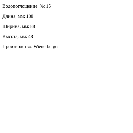
Водопоглощение, %: 15
Длина, мм: 188
Ширина, мм: 88
Высота, мм: 48
Производство: Wienerberger
ЛЕВЫЙ БЕРЕГ
Весны, 21, оф. 94
Пн-Пт: с 09:00 до 19:00;
Сб: с 10:00 до 16:00, Вс: выходной
8 (391) 275-49-82
ПРАВЫЙ БЕРЕГ
Свердловская, 4Г ст.3
Пн-Пт: с 9:00 до 18:00;
Сб-Вс: выходной
8 (391) 276-38-90