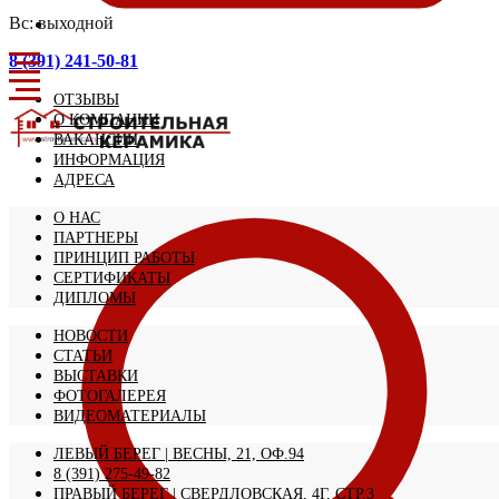
Вс: выходной
8 (391) 241-50-81
ОТЗЫВЫ
О КОМПАНИИ
ВАКАНСИИ
ИНФОРМАЦИЯ
АДРЕСА
О НАС
ПАРТНЕРЫ
ПРИНЦИП РАБОТЫ
СЕРТИФИКАТЫ
ДИПЛОМЫ
НОВОСТИ
СТАТЬИ
ВЫСТАВКИ
ФОТОГАЛЕРЕЯ
ВИДЕОМАТЕРИАЛЫ
ЛЕВЫЙ БЕРЕГ | ВЕСНЫ, 21, ОФ.94
8 (391) 275-49-82
ПРАВЫЙ БЕРЕГ | СВЕРДЛОВСКАЯ, 4Г, СТР.3