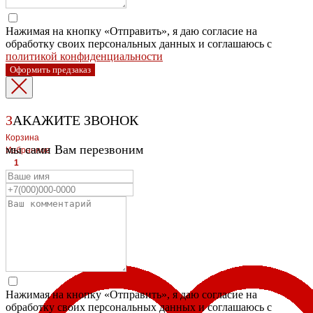
Нажимая на кнопку «Отправить», я даю согласие на
обработку своих персональных данных и соглашаюсь с
политикой конфиденциальности
Оформить предзаказ
З
АКАЖИТЕ ЗВОНОК
Корзина
мы сами Вам перезвоним
Избранное
1
1
ЛЕВЫЙ БЕРЕГ
Весны, 21, оф.94
8 (391) 275-49-82
ПРАВЫЙ БЕРЕГ Свердловская, 4г, стр.3
8 (391) 276-38-90
Нажимая на кнопку «Отправить», я даю согласие на
обработку своих персональных данных и соглашаюсь с