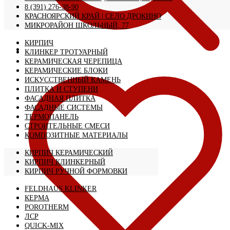
8 (391) 276-38-90
КРАСНОЯРСКИЙ КРАЙ | CЕЛО ДРОКИНО
МИКРОРАЙОН ШКОЛЬНЫЙ, 77
КИРПИЧ
КЛИНКЕР ТРОТУАРНЫЙ
КЕРАМИЧЕСКАЯ ЧЕРЕПИЦА
КЕРАМИЧЕСКИЕ БЛОКИ
ИСКУССТВЕННЫЙ КАМЕНЬ
ПЛИТКА И СТУПЕНИ
ФАСАДНАЯ ПЛИТКА
ФАСАДНЫЕ СИСТЕМЫ
ТЕРМОПАНЕЛЬ
СТРОИТЕЛЬНЫЕ СМЕСИ
КОМПОЗИТНЫЕ МАТЕРИАЛЫ
КИРПИЧ КЕРАМИЧЕСКИЙ
КИРПИЧ КЛИНКЕРНЫЙ
КИРПИЧ РУЧНОЙ ФОРМОВКИ
FELDHAUS KLINKER
КЕРМА
POROTHERM
ЛСР
QUICK-MIX