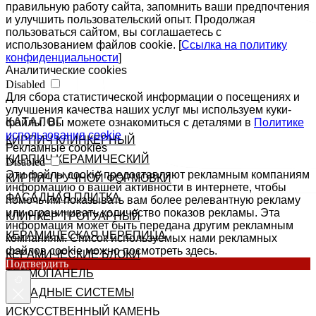
правильную работу сайта, запомнить ваши предпочтения
и улучшить пользовательский опыт. Продолжая
пользоваться сайтом, вы соглашаетесь с
использованием файлов cookie. [
Ссылка на политику
конфиденциальности
]
Аналитические cookies
Disabled
Для сбора статистической информации о посещениях и
улучшения качества наших услуг мы используем куки-
КАТАЛОГ
файлы. Вы можете ознакомиться с деталями в
Политике
использования cookie
КИРПИЧ КЛИНКЕРНЫЙ
Рекламные cookies
КИРПИЧ КЕРАМИЧЕСКИЙ
Disabled
Эти файлы cookie предоставляют рекламным компаниям
КИРПИЧ РУЧНОЙ ФОРМОВКИ
информацию о вашей активности в интернете, чтобы
ФАСАДНАЯ ПЛИТКА
помочь им показывать вам более релевантную рекламу
или ограничивать количество показов рекламы. Эта
КЛИНКЕР ТРОТУАРНЫЙ
информация может быть передана другим рекламным
КЕРАМИЧЕСКАЯ ЧЕРЕПИЦА
компаниям. Список используемых нами рекламных
файлов cookie можно посмотреть здесь.
КЕРАМИЧЕСКИЕ БЛОКИ
Подтвердить
ТЕРМОПАНЕЛЬ
ФАСАДНЫЕ СИСТЕМЫ
ИСКУССТВЕННЫЙ КАМЕНЬ