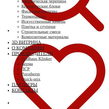
Керамическая черепица
Керамические блоки
Фасадные системы
Термопанель
Искусственный камень
Плитка и ступени
Строительные смеси
Композитные материалы
3D ВИТРИНА
О КОМПАНИИ
ПРОИЗВОДИТЕЛИ
Feldhaus Klinker
Керма
ЛСР
Porotherm
Quick-mix
ПАРТНЕРЫ
КОНТАКТЫ