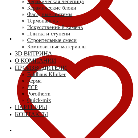
Керамическая черепица
Керамические блоки
Фасадные системы
Термопанель
Искусственный камень
Плитка и ступени
Строительные смеси
Композитные материалы
3D ВИТРИНА
О КОМПАНИИ
ПРОИЗВОДИТЕЛИ
Feldhaus Klinker
Керма
ЛСР
Porotherm
Quick-mix
ПАРТНЕРЫ
КОНТАКТЫ