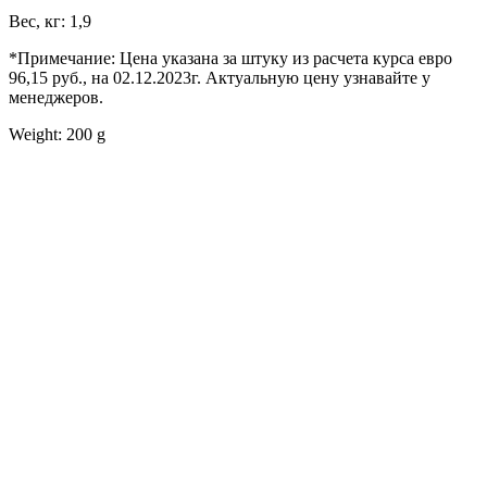
Вес, кг: 1,9
*Примечание: Цена указана за штуку из расчета курса евро
96,15 руб., на 02.12.2023г. Актуальную цену узнавайте у
менеджеров.
Weight: 200 g
ЛЕВЫЙ БЕРЕГ
Весны, 21, оф. 94
Пн-Пт: с 09:00 до 19:00;
Сб: с 10:00 до 16:00, Вс: выходной
8 (391) 275-49-82
ПРАВЫЙ БЕРЕГ
Свердловская, 4Г ст.3
Пн-Пт: с 9:00 до 18:00;
Сб-Вс: выходной
8 (391) 276-38-90
СКЛАД