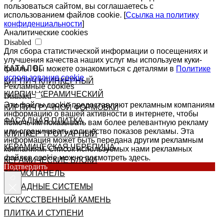
пользоваться сайтом, вы соглашаетесь с
использованием файлов cookie. [
Ссылка на политику
конфиденциальности
]
Аналитические cookies
Disabled
Для сбора статистической информации о посещениях и
улучшения качества наших услуг мы используем куки-
КАТАЛОГ
файлы. Вы можете ознакомиться с деталями в
Политике
использования cookie
КИРПИЧ КЛИНКЕРНЫЙ
Рекламные cookies
КИРПИЧ КЕРАМИЧЕСКИЙ
Disabled
Эти файлы cookie предоставляют рекламным компаниям
КИРПИЧ РУЧНОЙ ФОРМОВКИ
информацию о вашей активности в интернете, чтобы
ФАСАДНАЯ ПЛИТКА
помочь им показывать вам более релевантную рекламу
или ограничивать количество показов рекламы. Эта
КЛИНКЕР ТРОТУАРНЫЙ
информация может быть передана другим рекламным
КЕРАМИЧЕСКАЯ ЧЕРЕПИЦА
компаниям. Список используемых нами рекламных
файлов cookie можно посмотреть здесь.
КЕРАМИЧЕСКИЕ БЛОКИ
Подтвердить
ТЕРМОПАНЕЛЬ
ФАСАДНЫЕ СИСТЕМЫ
ИСКУССТВЕННЫЙ КАМЕНЬ
ПЛИТКА И СТУПЕНИ