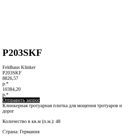
P203SKF
Feldhaus Klinker
P203SKF
8826,57
р.*
10384,20
р.*
Отправить запрос
Клинкерная тротуарная плитка для мощения тротуаров и
дорог
Количество в кв.м (п.м.): 48
Страна: Германия