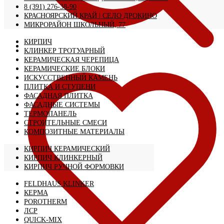
8 (391) 276-38-90
КРАСНОЯРСКИЙ КРАЙ | CЕЛО ДРОКИНО
МИКРОРАЙОН ШКОЛЬНЫЙ, 77
КИРПИЧ
КЛИНКЕР ТРОТУАРНЫЙ
КЕРАМИЧЕСКАЯ ЧЕРЕПИЦА
КЕРАМИЧЕСКИЕ БЛОКИ
ИСКУССТВЕННЫЙ КАМЕНЬ
ПЛИТКА И СТУПЕНИ
ФАСАДНАЯ ПЛИТКА
ФАСАДНЫЕ СИСТЕМЫ
ТЕРМОПАНЕЛЬ
СТРОИТЕЛЬНЫЕ СМЕСИ
КОМПОЗИТНЫЕ МАТЕРИАЛЫ
КИРПИЧ КЕРАМИЧЕСКИЙ
КИРПИЧ КЛИНКЕРНЫЙ
КИРПИЧ РУЧНОЙ ФОРМОВКИ
FELDHAUS KLINKER
КЕРМА
POROTHERM
ЛСР
QUICK-MIX