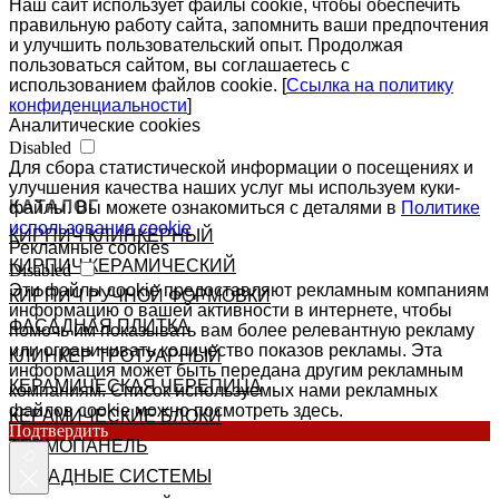
Наш сайт использует файлы cookie, чтобы обеспечить
правильную работу сайта, запомнить ваши предпочтения
и улучшить пользовательский опыт. Продолжая
пользоваться сайтом, вы соглашаетесь с
использованием файлов cookie. [
Ссылка на политику
конфиденциальности
]
Аналитические cookies
Disabled
Для сбора статистической информации о посещениях и
улучшения качества наших услуг мы используем куки-
КАТАЛОГ
файлы. Вы можете ознакомиться с деталями в
Политике
использования cookie
КИРПИЧ КЛИНКЕРНЫЙ
Рекламные cookies
КИРПИЧ КЕРАМИЧЕСКИЙ
Disabled
Эти файлы cookie предоставляют рекламным компаниям
КИРПИЧ РУЧНОЙ ФОРМОВКИ
информацию о вашей активности в интернете, чтобы
ФАСАДНАЯ ПЛИТКА
помочь им показывать вам более релевантную рекламу
или ограничивать количество показов рекламы. Эта
КЛИНКЕР ТРОТУАРНЫЙ
информация может быть передана другим рекламным
КЕРАМИЧЕСКАЯ ЧЕРЕПИЦА
компаниям. Список используемых нами рекламных
файлов cookie можно посмотреть здесь.
КЕРАМИЧЕСКИЕ БЛОКИ
Подтвердить
ТЕРМОПАНЕЛЬ
ФАСАДНЫЕ СИСТЕМЫ