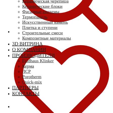
Керамическая черепица
Керамические блоки
Фасадные системы
Термопанель
Искусственный камень
Плитка и ступени
Строительные смеси
Композитные материалы
3D ВИТРИНА
О КОМПАНИИ
ПРОИЗВОДИТЕЛИ
Feldhaus Klinker
Керма
ЛСР
Porotherm
Quick-mix
ПАРТНЕРЫ
КОНТАКТЫ