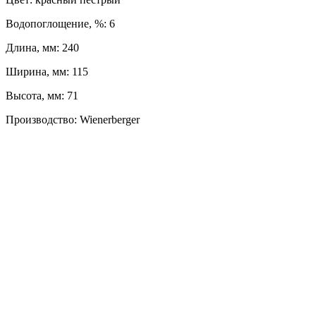
Водопоглощение, %: 6
Длина, мм: 240
Ширина, мм: 115
Высота, мм: 71
Производство: Wienerberger
ЛЕВЫЙ БЕРЕГ
Весны, 21, оф. 94
Пн-Пт: с 09:00 до 19:00;
Сб: с 10:00 до 16:00, Вс: выходной
8 (391) 275-49-82
ПРАВЫЙ БЕРЕГ
Свердловская, 4Г ст.3
Пн-Пт: с 9:00 до 18:00;
Сб-Вс: выходной
8 (391) 276-38-90