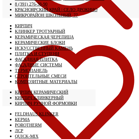
8 (391) 276-38-90
КРАСНОЯРСКИЙ КРАЙ | CЕЛО ДРОКИНО
МИКРОРАЙОН ШКОЛЬНЫЙ, 77
КИРПИЧ
КЛИНКЕР ТРОТУАРНЫЙ
КЕРАМИЧЕСКАЯ ЧЕРЕПИЦА
КЕРАМИЧЕСКИЕ БЛОКИ
ИСКУССТВЕННЫЙ КАМЕНЬ
ПЛИТКА И СТУПЕНИ
ФАСАДНАЯ ПЛИТКА
ФАСАДНЫЕ СИСТЕМЫ
ТЕРМОПАНЕЛЬ
СТРОИТЕЛЬНЫЕ СМЕСИ
КОМПОЗИТНЫЕ МАТЕРИАЛЫ
КИРПИЧ КЕРАМИЧЕСКИЙ
КИРПИЧ КЛИНКЕРНЫЙ
КИРПИЧ РУЧНОЙ ФОРМОВКИ
FELDHAUS KLINKER
КЕРМА
POROTHERM
ЛСР
QUICK-MIX