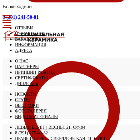
Вс: выходной
8 (391) 241-50-81
ОТЗЫВЫ
О КОМПАНИИ
ВАКАНСИИ
ИНФОРМАЦИЯ
АДРЕСА
О НАС
ПАРТНЕРЫ
ПРИНЦИП РАБОТЫ
СЕРТИФИКАТЫ
ДИПЛОМЫ
НОВОСТИ
СТАТЬИ
ВЫСТАВКИ
ФОТОГАЛЕРЕЯ
ВИДЕОМАТЕРИАЛЫ
ЛЕВЫЙ БЕРЕГ | ВЕСНЫ, 21, ОФ.94
8 (391) 275-49-82
ПРАВЫЙ БЕРЕГ | СВЕРДЛОВСКАЯ, 4Г, СТР.3