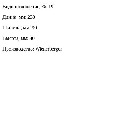
Водопоглощение, %: 19
Длина, мм: 238
Ширина, мм: 90
Высота, мм: 40
Производство: Wienerberger
ЛЕВЫЙ БЕРЕГ
Весны, 21, оф. 94
Пн-Пт: с 09:00 до 19:00;
Сб: с 10:00 до 16:00, Вс: выходной
8 (391) 275-49-82
ПРАВЫЙ БЕРЕГ
Свердловская, 4Г ст.3
Пн-Пт: с 9:00 до 18:00;
Сб-Вс: выходной
8 (391) 276-38-90