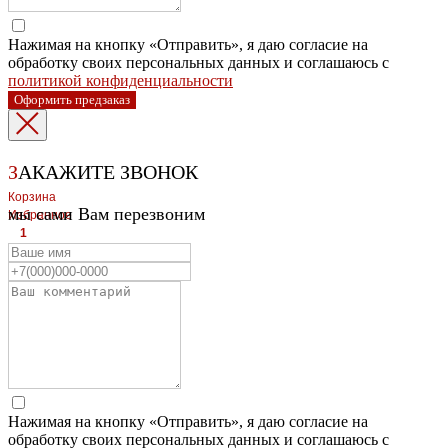
Нажимая на кнопку «Отправить», я даю согласие на
обработку своих персональных данных и соглашаюсь с
политикой конфиденциальности
Оформить предзаказ
З
АКАЖИТЕ ЗВОНОК
Корзина
мы сами Вам перезвоним
Избранное
1
1
ЛЕВЫЙ БЕРЕГ
Весны, 21, оф.94
8 (391) 275-49-82
ПРАВЫЙ БЕРЕГ Свердловская, 4г, стр.3
8 (391) 276-38-90
СКЛАД село Дрокино, ул. Моск
Нажимая на кнопку «Отправить», я даю согласие на
обработку своих персональных данных и соглашаюсь с