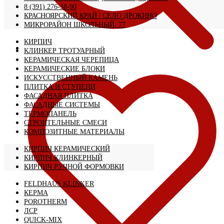
8 (391) 276-38-90
КРАСНОЯРСКИЙ КРАЙ | CЕЛО ДРОКИНО
МИКРОРАЙОН ШКОЛЬНЫЙ, 77
КИРПИЧ
КЛИНКЕР ТРОТУАРНЫЙ
КЕРАМИЧЕСКАЯ ЧЕРЕПИЦА
КЕРАМИЧЕСКИЕ БЛОКИ
ИСКУССТВЕННЫЙ КАМЕНЬ
ПЛИТКА И СТУПЕНИ
ФАСАДНАЯ ПЛИТКА
ФАСАДНЫЕ СИСТЕМЫ
ТЕРМОПАНЕЛЬ
СТРОИТЕЛЬНЫЕ СМЕСИ
КОМПОЗИТНЫЕ МАТЕРИАЛЫ
КИРПИЧ КЕРАМИЧЕСКИЙ
КИРПИЧ КЛИНКЕРНЫЙ
КИРПИЧ РУЧНОЙ ФОРМОВКИ
FELDHAUS KLINKER
КЕРМА
POROTHERM
ЛСР
QUICK-MIX