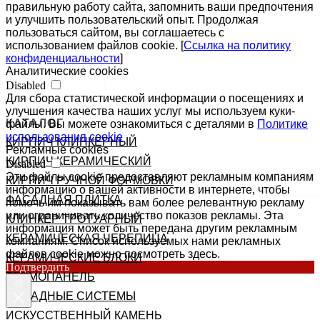
правильную работу сайта, запомнить ваши предпочтения
и улучшить пользовательский опыт. Продолжая
пользоваться сайтом, вы соглашаетесь с
использованием файлов cookie. [
Ссылка на политику
конфиденциальности
]
Аналитические cookies
Disabled
Для сбора статистической информации о посещениях и
улучшения качества наших услуг мы используем куки-
КАТАЛОГ
файлы. Вы можете ознакомиться с деталями в
Политике
использования cookie
КИРПИЧ КЛИНКЕРНЫЙ
Рекламные cookies
КИРПИЧ КЕРАМИЧЕСКИЙ
Disabled
Эти файлы cookie предоставляют рекламным компаниям
КИРПИЧ РУЧНОЙ ФОРМОВКИ
информацию о вашей активности в интернете, чтобы
ФАСАДНАЯ ПЛИТКА
помочь им показывать вам более релевантную рекламу
или ограничивать количество показов рекламы. Эта
КЛИНКЕР ТРОТУАРНЫЙ
информация может быть передана другим рекламным
КЕРАМИЧЕСКАЯ ЧЕРЕПИЦА
компаниям. Список используемых нами рекламных
файлов cookie можно посмотреть здесь.
КЕРАМИЧЕСКИЕ БЛОКИ
Подтвердить
ТЕРМОПАНЕЛЬ
ФАСАДНЫЕ СИСТЕМЫ
ИСКУССТВЕННЫЙ КАМЕНЬ