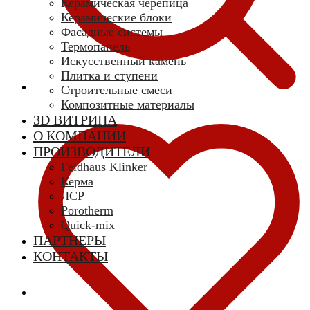
Керамическая черепица
Керамические блоки
Фасадные системы
Термопанель
Искусственный камень
Плитка и ступени
Строительные смеси
Композитные материалы
3D ВИТРИНА
О КОМПАНИИ
ПРОИЗВОДИТЕЛИ
Feldhaus Klinker
Керма
ЛСР
Porotherm
Quick-mix
ПАРТНЕРЫ
КОНТАКТЫ