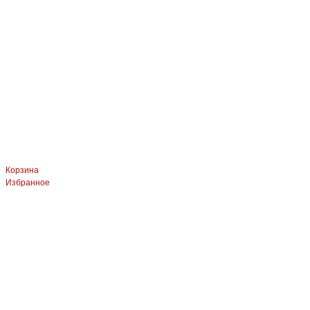
Корзина
Избранное
ЛЕВЫЙ БЕРЕГ
Весны, 21, оф.94
8 (391) 275-49-82
ПРАВЫЙ БЕРЕГ Свердловская, 4г, стр.3
8 (391) 276-38-90
СКЛАД село Дрокино, ул. Моск