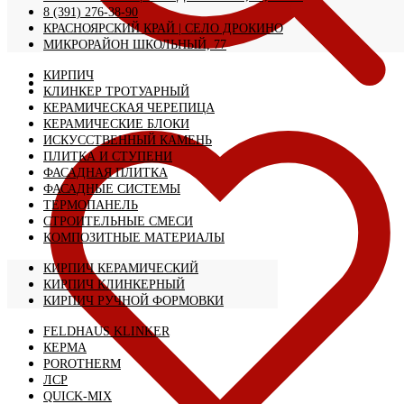
8 (391) 276-38-90
КРАСНОЯРСКИЙ КРАЙ | CЕЛО ДРОКИНО
МИКРОРАЙОН ШКОЛЬНЫЙ, 77
КИРПИЧ
КЛИНКЕР ТРОТУАРНЫЙ
КЕРАМИЧЕСКАЯ ЧЕРЕПИЦА
КЕРАМИЧЕСКИЕ БЛОКИ
ИСКУССТВЕННЫЙ КАМЕНЬ
ПЛИТКА И СТУПЕНИ
ФАСАДНАЯ ПЛИТКА
ФАСАДНЫЕ СИСТЕМЫ
ТЕРМОПАНЕЛЬ
СТРОИТЕЛЬНЫЕ СМЕСИ
КОМПОЗИТНЫЕ МАТЕРИАЛЫ
КИРПИЧ КЕРАМИЧЕСКИЙ
КИРПИЧ КЛИНКЕРНЫЙ
КИРПИЧ РУЧНОЙ ФОРМОВКИ
FELDHAUS KLINKER
КЕРМА
POROTHERM
ЛСР
QUICK-MIX