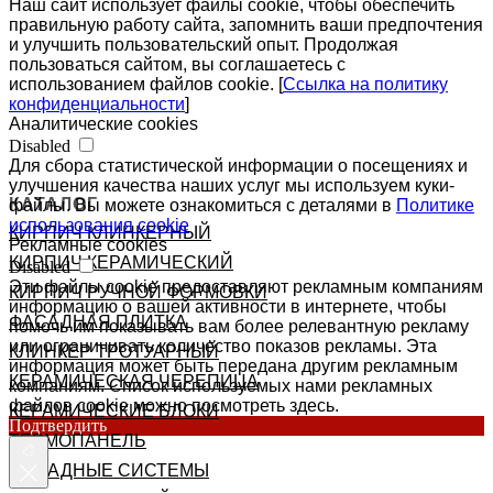
Наш сайт использует файлы cookie, чтобы обеспечить
правильную работу сайта, запомнить ваши предпочтения
и улучшить пользовательский опыт. Продолжая
пользоваться сайтом, вы соглашаетесь с
использованием файлов cookie. [
Ссылка на политику
конфиденциальности
]
Аналитические cookies
Disabled
Для сбора статистической информации о посещениях и
улучшения качества наших услуг мы используем куки-
КАТАЛОГ
файлы. Вы можете ознакомиться с деталями в
Политике
использования cookie
КИРПИЧ КЛИНКЕРНЫЙ
Рекламные cookies
КИРПИЧ КЕРАМИЧЕСКИЙ
Disabled
Эти файлы cookie предоставляют рекламным компаниям
КИРПИЧ РУЧНОЙ ФОРМОВКИ
информацию о вашей активности в интернете, чтобы
ФАСАДНАЯ ПЛИТКА
помочь им показывать вам более релевантную рекламу
или ограничивать количество показов рекламы. Эта
КЛИНКЕР ТРОТУАРНЫЙ
информация может быть передана другим рекламным
КЕРАМИЧЕСКАЯ ЧЕРЕПИЦА
компаниям. Список используемых нами рекламных
файлов cookie можно посмотреть здесь.
КЕРАМИЧЕСКИЕ БЛОКИ
Подтвердить
ТЕРМОПАНЕЛЬ
ФАСАДНЫЕ СИСТЕМЫ