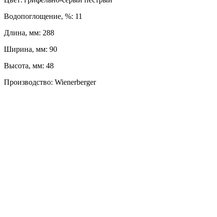
Водопоглощение, %: 11
Длина, мм: 288
Ширина, мм: 90
Высота, мм: 48
Производство: Wienerberger
ЛЕВЫЙ БЕРЕГ
Весны, 21, оф. 94
Пн-Пт: с 09:00 до 19:00;
Сб: с 10:00 до 16:00, Вс: выходной
8 (391) 275-49-82
ПРАВЫЙ БЕРЕГ
Свердловская, 4Г ст.3
Пн-Пт: с 9:00 до 18:00;
Сб-Вс: выходной
8 (391) 276-38-90