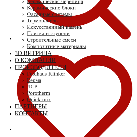
Керамическая черепица
Керамические блоки
Фасадные системы
Термопанель
Искусственный камень
Плитка и ступени
Строительные смеси
Композитные материалы
3D ВИТРИНА
О КОМПАНИИ
ПРОИЗВОДИТЕЛИ
Feldhaus Klinker
Керма
ЛСР
Porotherm
Quick-mix
ПАРТНЕРЫ
КОНТАКТЫ