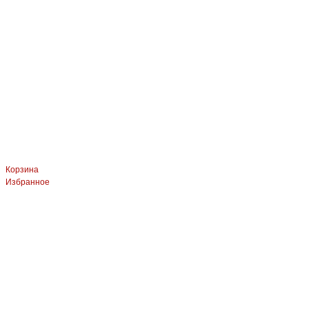
Корзина
Избранное
ЛЕВЫЙ БЕРЕГ
Весны, 21, оф.94
8 (391) 275-49-82
ПРАВЫЙ БЕРЕГ Свердловская, 4г, стр.3
8 (391) 276-38-90
СКЛАД село Дрокино, ул. Моск