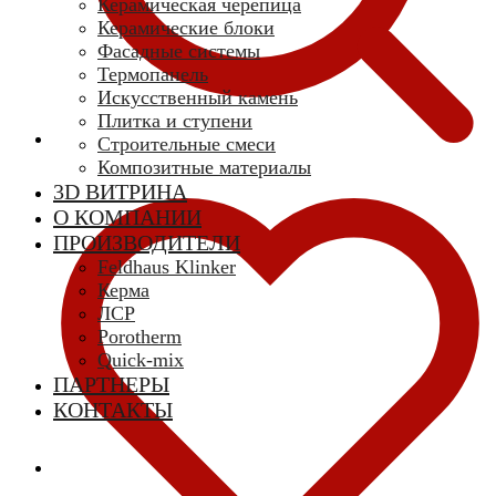
Керамическая черепица
Керамические блоки
Фасадные системы
Термопанель
Искусственный камень
Плитка и ступени
Строительные смеси
Композитные материалы
3D ВИТРИНА
О КОМПАНИИ
ПРОИЗВОДИТЕЛИ
Feldhaus Klinker
Керма
ЛСР
Porotherm
Quick-mix
ПАРТНЕРЫ
КОНТАКТЫ