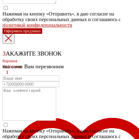
Нажимая на кнопку «Отправить», я даю согласие на
обработку своих персональных данных и соглашаюсь с
политикой конфиденциальности
Оформить предзаказ
З
АКАЖИТЕ ЗВОНОК
Корзина
мы сами Вам перезвоним
Избранное
1
1
ЛЕВЫЙ БЕРЕГ
Весны, 21, оф.94
8 (391) 275-49-82
ПРАВЫЙ БЕРЕГ Свердловская, 4г, стр.3
8 (391) 276-38-90
Нажимая на кнопку «Отправить», я даю согласие на
обработку своих персональных данных и соглашаюсь с