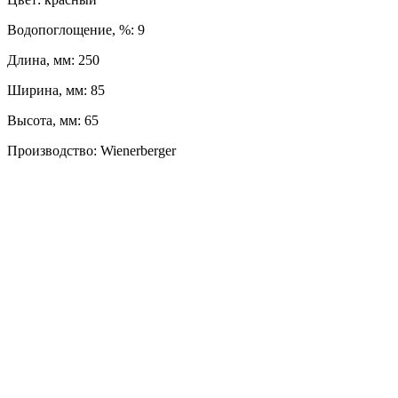
Водопоглощение, %: 9
Длина, мм: 250
Ширина, мм: 85
Высота, мм: 65
Производство: Wienerberger
ЛЕВЫЙ БЕРЕГ
Весны, 21, оф. 94
Пн-Пт: с 09:00 до 19:00;
Сб: с 10:00 до 16:00, Вс: выходной
8 (391) 275-49-82
ПРАВЫЙ БЕРЕГ
Свердловская, 4Г ст.3
Пн-Пт: с 9:00 до 18:00;
Сб-Вс: выходной
8 (391) 276-38-90