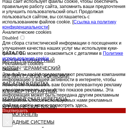
Наш сайт использует файлы cookie, чтобы обеспечить
правильную работу сайта, запомнить ваши предпочтения
и улучшить пользовательский опыт. Продолжая
пользоваться сайтом, вы соглашаетесь с
использованием файлов cookie. [
Ссылка на политику
конфиденциальности
]
Аналитические cookies
Disabled
Для сбора статистической информации о посещениях и
улучшения качества наших услуг мы используем куки-
КАТАЛОГ
файлы. Вы можете ознакомиться с деталями в
Политике
использования cookie
КИРПИЧ КЛИНКЕРНЫЙ
Рекламные cookies
КИРПИЧ КЕРАМИЧЕСКИЙ
Disabled
Эти файлы cookie предоставляют рекламным компаниям
КИРПИЧ РУЧНОЙ ФОРМОВКИ
информацию о вашей активности в интернете, чтобы
ФАСАДНАЯ ПЛИТКА
помочь им показывать вам более релевантную рекламу
или ограничивать количество показов рекламы. Эта
КЛИНКЕР ТРОТУАРНЫЙ
информация может быть передана другим рекламным
КЕРАМИЧЕСКАЯ ЧЕРЕПИЦА
компаниям. Список используемых нами рекламных
файлов cookie можно посмотреть здесь.
КЕРАМИЧЕСКИЕ БЛОКИ
Подтвердить
ТЕРМОПАНЕЛЬ
ФАСАДНЫЕ СИСТЕМЫ