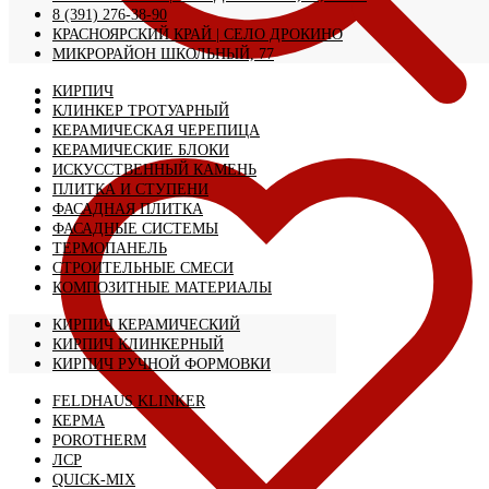
8 (391) 276-38-90
КРАСНОЯРСКИЙ КРАЙ | CЕЛО ДРОКИНО
МИКРОРАЙОН ШКОЛЬНЫЙ, 77
КИРПИЧ
КЛИНКЕР ТРОТУАРНЫЙ
КЕРАМИЧЕСКАЯ ЧЕРЕПИЦА
КЕРАМИЧЕСКИЕ БЛОКИ
ИСКУССТВЕННЫЙ КАМЕНЬ
ПЛИТКА И СТУПЕНИ
ФАСАДНАЯ ПЛИТКА
ФАСАДНЫЕ СИСТЕМЫ
ТЕРМОПАНЕЛЬ
СТРОИТЕЛЬНЫЕ СМЕСИ
КОМПОЗИТНЫЕ МАТЕРИАЛЫ
КИРПИЧ КЕРАМИЧЕСКИЙ
КИРПИЧ КЛИНКЕРНЫЙ
КИРПИЧ РУЧНОЙ ФОРМОВКИ
FELDHAUS KLINKER
КЕРМА
POROTHERM
ЛСР
QUICK-MIX