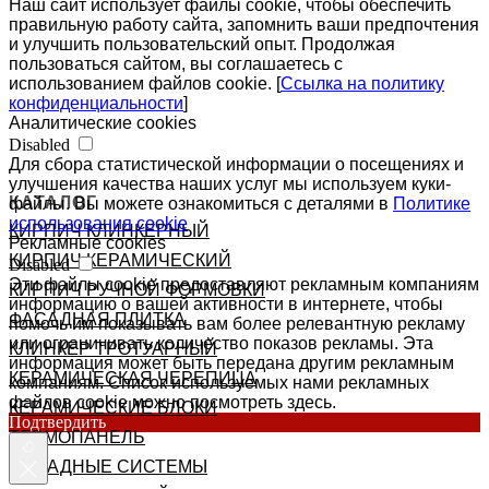
Наш сайт использует файлы cookie, чтобы обеспечить
правильную работу сайта, запомнить ваши предпочтения
и улучшить пользовательский опыт. Продолжая
пользоваться сайтом, вы соглашаетесь с
использованием файлов cookie. [
Ссылка на политику
конфиденциальности
]
Аналитические cookies
Disabled
Для сбора статистической информации о посещениях и
улучшения качества наших услуг мы используем куки-
КАТАЛОГ
файлы. Вы можете ознакомиться с деталями в
Политике
использования cookie
КИРПИЧ КЛИНКЕРНЫЙ
Рекламные cookies
КИРПИЧ КЕРАМИЧЕСКИЙ
Disabled
Эти файлы cookie предоставляют рекламным компаниям
КИРПИЧ РУЧНОЙ ФОРМОВКИ
информацию о вашей активности в интернете, чтобы
ФАСАДНАЯ ПЛИТКА
помочь им показывать вам более релевантную рекламу
или ограничивать количество показов рекламы. Эта
КЛИНКЕР ТРОТУАРНЫЙ
информация может быть передана другим рекламным
КЕРАМИЧЕСКАЯ ЧЕРЕПИЦА
компаниям. Список используемых нами рекламных
файлов cookie можно посмотреть здесь.
КЕРАМИЧЕСКИЕ БЛОКИ
Подтвердить
ТЕРМОПАНЕЛЬ
ФАСАДНЫЕ СИСТЕМЫ