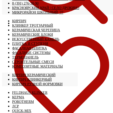
8 (391) 276-38-90
КРАСНОЯРСКИЙ КРАЙ | CЕЛО ДРОКИНО
МИКРОРАЙОН ШКОЛЬНЫЙ, 77
КИРПИЧ
КЛИНКЕР ТРОТУАРНЫЙ
КЕРАМИЧЕСКАЯ ЧЕРЕПИЦА
КЕРАМИЧЕСКИЕ БЛОКИ
ИСКУССТВЕННЫЙ КАМЕНЬ
ПЛИТКА И СТУПЕНИ
ФАСАДНАЯ ПЛИТКА
ФАСАДНЫЕ СИСТЕМЫ
ТЕРМОПАНЕЛЬ
СТРОИТЕЛЬНЫЕ СМЕСИ
КОМПОЗИТНЫЕ МАТЕРИАЛЫ
КИРПИЧ КЕРАМИЧЕСКИЙ
КИРПИЧ КЛИНКЕРНЫЙ
КИРПИЧ РУЧНОЙ ФОРМОВКИ
FELDHAUS KLINKER
КЕРМА
POROTHERM
ЛСР
QUICK-MIX