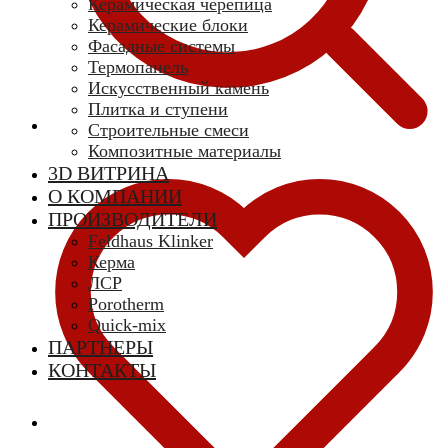
Керамическая черепица
Керамические блоки
Фасадные системы
Термопанель
Искусственный камень
Плитка и ступени
Строительные смеси
Композитные материалы
3D ВИТРИНА
О КОМПАНИИ
ПРОИЗВОДИТЕЛИ
Feldhaus Klinker
Керма
ЛСР
Porotherm
Quick-mix
ПАРТНЕРЫ
КОНТАКТЫ