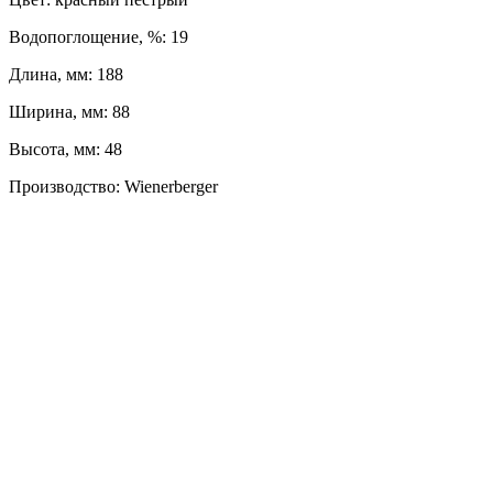
Водопоглощение, %: 19
Длина, мм: 188
Ширина, мм: 88
Высота, мм: 48
Производство: Wienerberger
ЛЕВЫЙ БЕРЕГ
Весны, 21, оф. 94
Пн-Пт: с 09:00 до 19:00;
Сб: с 10:00 до 16:00, Вс: выходной
8 (391) 275-49-82
ПРАВЫЙ БЕРЕГ
Свердловская, 4Г ст.3
Пн-Пт: с 9:00 до 18:00;
Сб-Вс: выходной
8 (391) 276-38-90