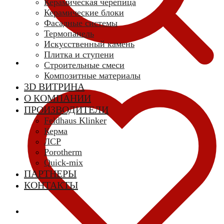
Керамическая черепица
Керамические блоки
Фасадные системы
Термопанель
Искусственный камень
Плитка и ступени
Строительные смеси
Композитные материалы
3D ВИТРИНА
О КОМПАНИИ
ПРОИЗВОДИТЕЛИ
Feldhaus Klinker
Керма
ЛСР
Porotherm
Quick-mix
ПАРТНЕРЫ
КОНТАКТЫ