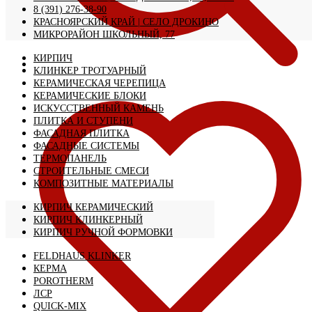
8 (391) 276-38-90
КРАСНОЯРСКИЙ КРАЙ | CЕЛО ДРОКИНО
МИКРОРАЙОН ШКОЛЬНЫЙ, 77
КИРПИЧ
КЛИНКЕР ТРОТУАРНЫЙ
КЕРАМИЧЕСКАЯ ЧЕРЕПИЦА
КЕРАМИЧЕСКИЕ БЛОКИ
ИСКУССТВЕННЫЙ КАМЕНЬ
ПЛИТКА И СТУПЕНИ
ФАСАДНАЯ ПЛИТКА
ФАСАДНЫЕ СИСТЕМЫ
ТЕРМОПАНЕЛЬ
СТРОИТЕЛЬНЫЕ СМЕСИ
КОМПОЗИТНЫЕ МАТЕРИАЛЫ
КИРПИЧ КЕРАМИЧЕСКИЙ
КИРПИЧ КЛИНКЕРНЫЙ
КИРПИЧ РУЧНОЙ ФОРМОВКИ
FELDHAUS KLINKER
КЕРМА
POROTHERM
ЛСР
QUICK-MIX