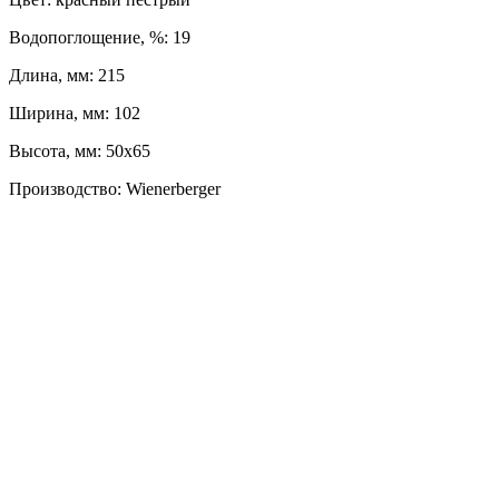
Водопоглощение, %: 19
Длина, мм: 215
Ширина, мм: 102
Высота, мм: 50x65
Производство: Wienerberger
ЛЕВЫЙ БЕРЕГ
Весны, 21, оф. 94
Пн-Пт: с 09:00 до 19:00;
Сб: с 10:00 до 16:00, Вс: выходной
8 (391) 275-49-82
ПРАВЫЙ БЕРЕГ
Свердловская, 4Г ст.3
Пн-Пт: с 9:00 до 18:00;
Сб-Вс: выходной
8 (391) 276-38-90