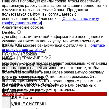
Наш сайт использует файлы cookie, чтобы обеспечить
правильную работу сайта, запомнить ваши предпочтения
и улучшить пользовательский опыт. Продолжая
пользоваться сайтом, вы соглашаетесь с
использованием файлов cookie. [
Ссылка на политику
конфиденциальности
]
Аналитические cookies
Disabled
Для сбора статистической информации о посещениях и
улучшения качества наших услуг мы используем куки-
КАТАЛОГ
файлы. Вы можете ознакомиться с деталями в
Политике
использования cookie
КИРПИЧ КЛИНКЕРНЫЙ
Рекламные cookies
КИРПИЧ КЕРАМИЧЕСКИЙ
Disabled
Эти файлы cookie предоставляют рекламным компаниям
КИРПИЧ РУЧНОЙ ФОРМОВКИ
информацию о вашей активности в интернете, чтобы
ФАСАДНАЯ ПЛИТКА
помочь им показывать вам более релевантную рекламу
или ограничивать количество показов рекламы. Эта
КЛИНКЕР ТРОТУАРНЫЙ
информация может быть передана другим рекламным
КЕРАМИЧЕСКАЯ ЧЕРЕПИЦА
компаниям. Список используемых нами рекламных
файлов cookie можно посмотреть здесь.
КЕРАМИЧЕСКИЕ БЛОКИ
Подтвердить
ТЕРМОПАНЕЛЬ
ФАСАДНЫЕ СИСТЕМЫ