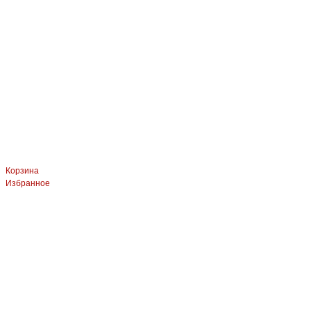
Корзина
Избранное
ЛЕВЫЙ БЕРЕГ
Весны, 21, оф.94
8 (391) 275-49-82
ПРАВЫЙ БЕРЕГ Свердловская, 4г, стр.3
8 (391) 276-38-90
СКЛАД село Дрокино, ул. Моск